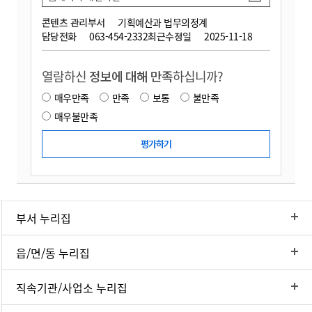
콘텐츠 관리부서
기획예산과 법무의정계
담당전화
063-454-2332
최근수정일
2025-11-18
열람하신
정보에 대해 만족
하십니까?
매우만족
만족
보통
불만족
매우불만족
부서 누리집
읍/면/동 누리집
직속기관/사업소 누리집