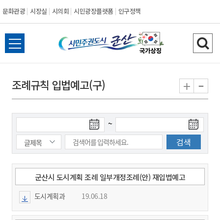
문화관광
시장실
시의회
시민광장플랫폼
인구정책
시
전
검
민
체
색
메
하
-
+
조례규칙 입법예고(구)
주
뉴
기
열
권
기
검
검
~
도
색
색
시
종
시
작
료
일
일
군
군산시 도시계획 조례 일부개정조례(안) 재입법예고
도시계획과
19.06.18
산