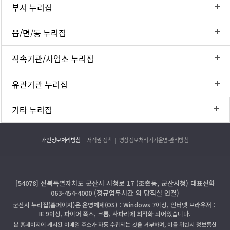
부서 누리집
읍/면/동 누리집
직속기관/사업소 누리집
유관기관 누리집
기타 누리집
개인정보처리방침
저작권 정책
영상정보처리기기운영·관리방침
[54078] 전북특별자치도 군산시 시청로 17 (조촌동, 군산시청) 대표전화
063-454-4000 (정규업무시간 외 당직실 연결)
군산시 누리집(홈페이지)은 운영체제(OS)：Windows 7이상, 인터넷 브라우저：
IE 9이상, 파이어 폭스, 크롬, 사파리에 최적화 되어있습니다.
본 홈페이지에 게시된 이메일 주소가 자동 수집되는 것을 거부하며, 이를 위반시 정보통신