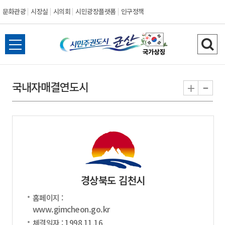
문화관광
시장실
시의회
시민광장플랫폼
인구정책
시
전
검
민
체
색
메
하
-
+
국내자매결연도시
주
뉴
기
열
권
기
도
시
경상북도 김천시
군
홈페이지 :
산
www.gimcheon.go.kr
체결일자 : 1998.11.16