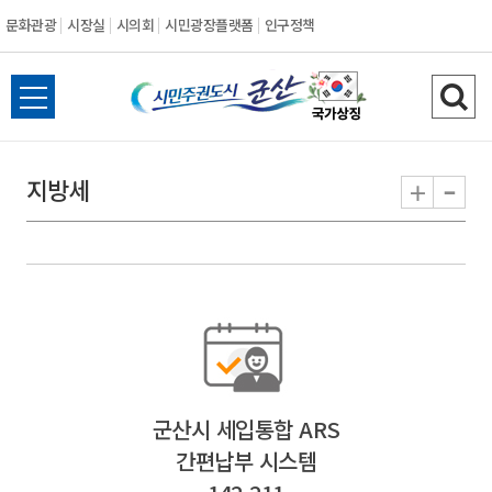
문화관광
시장실
시의회
시민광장플랫폼
인구정책
시
전
검
민
체
색
메
하
-
+
지방세
주
뉴
기
열
권
기
도
시
군
군산시 세입통합 ARS
산
간편납부 시스템