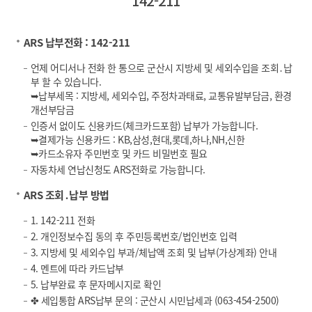
142-211
ARS 납부전화 : 142-211
언제 어디서나 전화 한 통으로 군산시 지방세 및 세외수입을 조회․납
부 할 수 있습니다.
➥납부세목 : 지방세, 세외수입, 주정차과태료, 교통유발부담금, 환경
개선부담금
인증서 없이도 신용카드(체크카드포함) 납부가 가능합니다.
➥결제가능 신용카드 : KB,삼성,현대,롯데,하나,NH,신한
➥카드소유자 주민번호 및 카드 비밀번호 필요
자동차세 연납신청도 ARS전화로 가능합니다.
ARS 조회․납부 방법
1. 142-211 전화
2. 개인정보수집 동의 후 주민등록번호/법인번호 입력
3. 지방세 및 세외수입 부과/체납액 조회 및 납부(가상계좌) 안내
4. 멘트에 따라 카드납부
5. 납부완료 후 문자메시지로 확인
✤ 세입통합 ARS납부 문의 : 군산시 시민납세과 (063-454-2500)