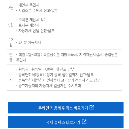
- 개인분 주민세
8월
- 사업소분 주민세 신고·납부
- 주택분 재산세 1/2
9월
- 토지분 재산세
- 자동차세 연납 신청·납부
12
- 2기분 자동차세
월
연
- 매월 1일~10일 : 특별징수분 지방소득세, 지역자원시설세, 종업원분
중
주민세
- 취득세 : 취득일 ~ 60일이내 신고·납부
수
- 등록면허세(등록) : 등기 등록 접수일까지 신고·납부
시
- 등록면허세(면허) : 면허증서 교부받기 전까지 신고·납부
- 중고자동차의 자동차세 일할계산 수시부과
온라인 지방세 위택스 바로가기
국세 홈택스 바로가기