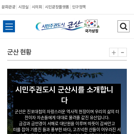
문화관광
시장실
시의회
시민광장플랫폼
인구정책
시
전
검
민
체
색
메
하
-
+
군산 현황
주
뉴
기
열
권
기
도
시민주권도시 군산시를 소개합니
시
다
군
군산은 진포대첩의 자랑스러운 역사적 현장이며 우리의 삶의 터
전이자 자손들에게 대대로 물려줄 값진 유산입니다.
산
금강과 금만경이 서해로 대단원을 이루며 따뜻이 감싸안고
터를 잡아 기름진 들과 풍부한 바다, 고즈넉한 산들이 어우러진 서