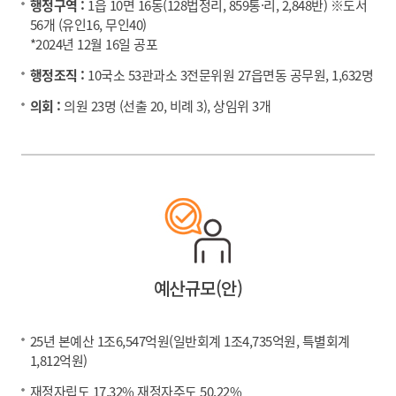
행정구역 :
1읍 10면 16동(128법정리, 859통·리, 2,848반) ※도서
56개 (유인16, 무인40)
*2024년 12월 16일 공포
행정조직 :
10국소 53관과소 3전문위원 27읍면동 공무원, 1,632명
의회 :
의원 23명 (선출 20, 비례 3), 상임위 3개
예산규모(안)
25년 본예산 1조6,547억원(일반회계 1조4,735억원, 특별회계
1,812억원)
재정자립도 17.32% 재정자주도 50.22%