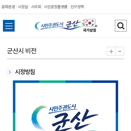
문화관광
시장실
시의회
시민광장플랫폼
인구정책
시
전
검
민
체
색
메
하
-
+
군산시 비전
주
뉴
기
열
권
기
시정방침
도
시
군
산