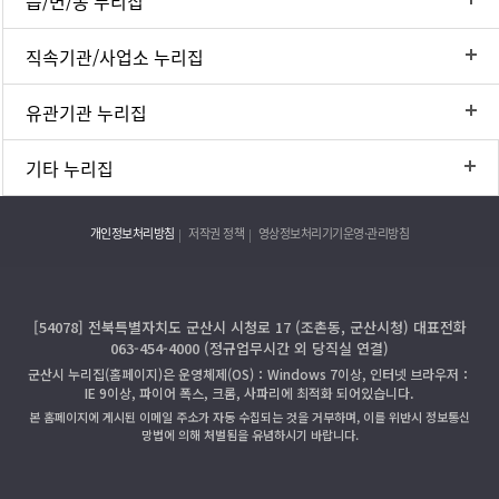
읍/면/동 누리집
직속기관/사업소 누리집
유관기관 누리집
기타 누리집
개인정보처리방침
저작권 정책
영상정보처리기기운영·관리방침
[54078] 전북특별자치도 군산시 시청로 17 (조촌동, 군산시청) 대표전화
063-454-4000 (정규업무시간 외 당직실 연결)
군산시 누리집(홈페이지)은 운영체제(OS)：Windows 7이상, 인터넷 브라우저：
IE 9이상, 파이어 폭스, 크롬, 사파리에 최적화 되어있습니다.
본 홈페이지에 게시된 이메일 주소가 자동 수집되는 것을 거부하며, 이를 위반시 정보통신
망법에 의해 처벌됨을 유념하시기 바랍니다.