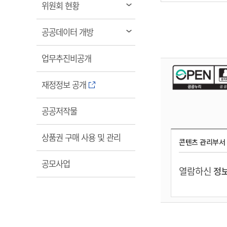
열
위원회 현황
림
열
공공데이터 개방
림
열
업무추진비공개
림
열
재정정보 공개
림
열
공공저작물
림
열
상품권 구매 사용 및 관리
콘텐츠 관리부서
림
열
공모사업
열람하신
정보
림