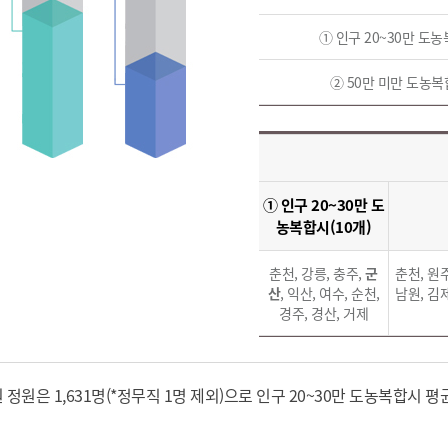
위원회 현황
공공데이터 개방
업무추진비공
군산시 무상교통
공부의 명수
정부24
① 인구 20~30만 도
위원회 명단공개
공공데이터 개방
예산/재정
법률정보
국민신문고
건설
부동산
에너지
② 50만 미만 도농복
환경
청소
위생
위원회 회의록 공개
공공데이터 수요조사
민원편람/서식
한눈에 서비스
전자가족관계등록
예산안내
조례규칙 입법예고
경제동향
도로/가로등
부동산 정보
태양광
환경선언문
청소정보
공중위생
재정공시
조례규칙 입법예고(구)
물가정보
자전거
주소/건축/지적/지리정보
가스/석유
인터넷등기소
환경기본정보
대형폐기물 배출신고
위생용품 제조업
결산보고서
법률정보 관련사이트
사회조사
조상땅찾기
국세청홈택스
화학물질 관리지도
공모사업
생활쓰레기 처리요령
식품위생
중기지방재정계획
사업체조
① 인구 20~30만 도
위택스
미세먼지 대응
음식물쓰레기 처리요령
문화 콘텐츠업
투자심사
통계연보
농복합시(10개)
부동산통합민원
환경영향평가
폐기물 처리시설 현황
예산낭비신고
청년통계
체육
공공데이터포털
춘천, 강릉, 충주,
군
춘천, 원주
석면해체 건축물정보
보조금 부정수급 신고
주민등록
산
, 익산, 여수, 순천,
남원, 김제
새올전자민원창구
체육시설 안내
환경오염업소 공개
경주, 경산, 거제
공유재산
체류외국
군산시체육회
환경 관련사이트
재정용어사전
생활체육 공지
군산시 고향사랑기부제
 정원은 1,631명(*정무직 1명 제외)으로 인구 20~30만 도농복합시 
고향사랑기부제 소개
군산상품