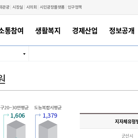
화관광
시장실
시의회
시민광장플랫폼
인구정책
소통참여
생활복지
경제산업
정보공개
새만금 해양거점도시 군산
정보공개 목록/청구
시민참여서비스
여권 민원
기업지원
교육
군산시 소개
군산시 관할권 주요논리
각종 신고/민원
사전정보공표
일자리/창업
차량 민원
상하수도
시청안내
새만금 관할구역 결
주민등록/인감/가
교통안내
기업목록
인사운영
SNS소식
여권발급안내
시민광장플랫폼
교육지원
투자기업 인센티브
정보공개 목록/청구
군산 현황
차량등록사업소 안내
하수도 계획
군산시 명장
사전정보공표
청사종합안내
주민등록/인감/가
시내버스
일반기업 목록
2022년도 통계
조직도
원
여권 서식
시장에게 바란다
평생교육
기업지원정책
군산의 역사
차량 신규/이전 등록
상수도시설
구인구직
수시공표
전화번호안내
각종서식
택시
사회적경제기업
2023년도 통계
업무
나의민원
학자금대출이자지원
경제 공지/서식
수상현황
저당권 설정/말소 등록
수질검사
청년뜰(청년센터/창업센터)
부서별 팩스번호
시외버스/고속버스
공장 검색
2024년도 통계
부서소
나도한마디
우리아이 꿈탐험 지원사업
기업애로해소SOS
자연지리특성
등록원부 열람/발급
상수도/하수도 요금
시청 오시는 길
철도/항공
2025년도 통계
부서별 
군산시사회적경제지원센터
칭찬합시다
시민정보화교육
강소연구개발특구
행정구역/행정지도
자동차 등록 서식
요금조회납부시스템
여객선
1,606
1,379
설문조사
부모학교예약시스템
자매결연/국제협력 도시
자동차 과태료 조회 및 납부
공공하수처리시설
교통 관련사이트
일자리 지원사업
지자체유형
자원봉사참여
군산어린이시청
군산의 상징
자동차 정기(종합)검사 기
주정차단속 문자알
일자리지원센터
간조회 및 검사예약
스
전자민원창
군산시
적극행정
디지털배움터