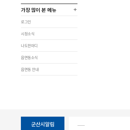
가장 많이 본 메뉴
로그인
시정소식
나도한마디
읍면동소식
읍면동 안내
군산시알림