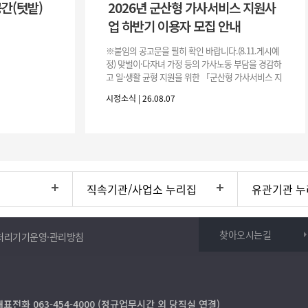
공간(텃밭)
2026년 군산형 가사서비스 지원사
업 하반기 이용자 모집 안내
※붙임의 공고문을 필히 확인 바랍니다.(8.11.게시예
정) 맞벌이·다자녀 가정 등의 가사노동 부담을 경감하
고 일·생활 균형 지원을 위한 「군산형 가사서비스 지
원사업」하반기 이용자를 다음과 같이 추가 모집하오
시정소식 | 26.08.07
니 많은 참여 바랍니다. 1
직속기관/사업소 누리집
유관기관 누
찾아오시는길
처리기기운영·관리방침
대표전화 063-454-4000 (정규업무시간 외 당직실 연결)