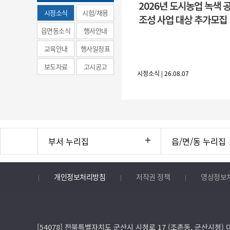
2026년 도시농업 녹색 
시정소식
시험/채용
조성 사업 대상 추가모집
(municipal
읍면동소식
행사안내
news)
교육안내
행사일정표
보도자료
고시공고
시정소식 | 26.08.07
부서 누리집
읍/면/동 누리집
개인정보처리방침
저작권 정책
영상정보
[54078] 전북특별자치도 군산시 시청로 17 (조촌동, 군산시청) 