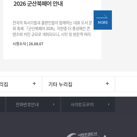
2026 군산북페어 안내
전국의 독서가들과 출판인들이 함께하는 대표 도서 문
MORE
화 축제 「군산북페어 2026」이한층 더 풍성해진 콘
텐츠와 커진 규모로 개최되오니, 시민 및 방문객 여러
분의 많은 관심과 참여 바랍니다.□ 행사 개요행사 기
시정소식 | 26.08.07
간: 2026. 8. 28.
리집
기타 누리집
전화번호안내
사이트도우미