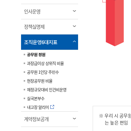
림
계약정보공개
전화번호안내
전화번호안내
전화번호안내
전화번호안내
전화번호안내
전화번호안내
전화번호안내
전화번호안내
군산시보
장사정보
열
인사운영
입찰/계약정보
읍면동소식
주민복지 안내서
주요시책
림
수산업
찾아오시는길
찾아오시는길
찾아오시는길
찾아오시는길
찾아오시는길
찾아오시는길
찾아오시는길
찾아오시는길
용역과제
열
민원편의제도
정책실명제
웹진 열린군산
시정계획
어업현황
림
타기관소식
민원 1회방문 처리제
주요업무
수산물 안전정보
열
조직운영6대지표
어디서나 민원처리제
시정백서
림
군산수산물 소비촉진행사
공무원 정원
상품권 구매 사용 및 관리
사전심사 청구제도
군산 특화 수산물
과장급이상 상위직 비율
민원인 후견인제
공무원 1인당 주민수
복합민원 상담예약제
현장공무원 비율
폐업신고 원스톱서비스
재정규모대비 인건비운영
납세자 보호관제도
실국본부수
『안심상속』 원스톱 서비
내고장 알리미
스
※ 우리 시 공무원
열
계약정보공개
는 높은 편임
림