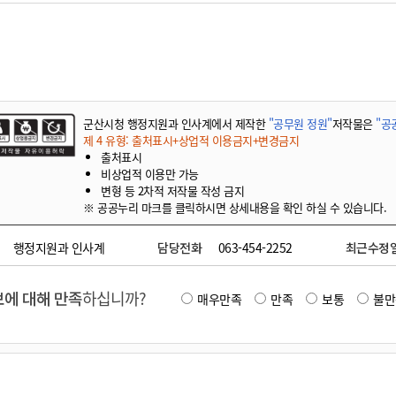
기부자 예우제
기부자 명예의 전당
기금사업
군산시 답례품
고향사랑기부제 소식
군산시청 행정지원과 인사계에서 제작한
"공무원 정원"
저작물은
"공
제 4 유형: 출처표시+상업적 이용금지+변경금지
출처표시
비상업적 이용만 가능
변형 등 2차적 저작물 작성 금지
※ 공공누리 마크를 클릭하시면 상세내용을 확인 하실 수 있습니다.
행정지원과 인사계
담당전화
063-454-2252
최근수정
에 대해 만족
하십니까?
매우만족
만족
보통
불만