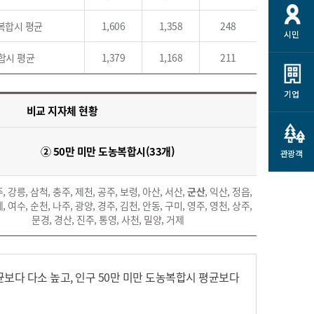
개
재정정보 공개
공공저작물
션
농복합시 평균
1,606
1,358
248
시민
통계정보
행정규제개혁
소상공인 지원
합시 평균
1,379
1,168
211
민방위/재난안전
시스템
행정규제개혁안내
고유가 피해지원금
민방위
규제신문고
군산사랑배달 배달의명수
기업
재난안전
비교 지자체 현황
규제입증요청
카드수수료 지원
풍수해보험
사
규제정보포털
소상공인지원
② 50만 미만 도농복합시(33개)
재해예방
관광객
관련기관 안내
군산시착한가격업소
시민대상보험
, 강릉, 삼척, 충주, 제천, 공주, 보령, 아산, 서산,
군산
, 익산, 정읍,
통계
, 여수, 순천, 나주, 광양, 경주, 김천, 안동, 구미, 영주, 영천, 상주,
영조물 배상보험
문경, 경산, 진주, 통영, 사천, 밀양, 거제
인 현황
군산시민 안전보험
군산시민 자전거보험
군산 상품
평균보다 다소 높고, 인구 50만 미만 도농복합시 평균보다
농업인안전보험 농가부담
 가이드북
금 지원사업