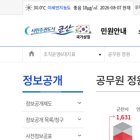
맑음
문
30.0℃
미세먼지농도
좋음 18㎍/㎥
2026-08-07 현재
시
민원안내
민
전
조직운영6대지표
공무원 정원
군산새만금
민원안내
소통참여
생활복지
경제산업
정보공개
군산소개
전북소개
주
군산에서 시작되는 새만금
전북특별자치도 소개
군산사랑상품권
민원창구안내
정보공개제도
복지/보건
시정알림
군산시 비전
체
권
민원이용안내
시정소식
인구정책
상품권 안내
제도안내
전북특별자치도란?
메
정보공개
공무원 정
민원수수료
시험/채용
통합돌봄
상품권 공지사항
비공개대상정보
전북특별자치도 용어 Q&A
뉴
도
종합민원창구
보도자료
주민복지
상품권 Q&A
불복구제절차
자료실
시
아름다운 배려창구
행사안내
아동/청소년
상품권 이용규약
수수료
열
정보공개제도
홍보영상 게시판
토지정보민원창구
행사일정표
여성/가족
판매대행점 조회
정보공개서식
림
군
1,631
대표전화
대표전화
대표전화
대표전화
대표전화
대표전화
대표전화
대표전화
063-454-4000
063-454-4000
063-454-4000
063-454-4000
063-454-4000
063-454-4000
063-454-4000
063-454-4000
열
정보공개 목록/청구
무인민원발급기
교육안내
노인복지
지류상품권 재고조회
림
산
보건소식
장애인복지
부서 및 담당자 연락처
부서 및 담당자 연락처
부서 및 담당자 연락처
부서 및 담당자 연락처
부서 및 담당자 연락처
부서 및 담당자 연락처
부서 및 담당자 연락처
부서 및 담당자 연락처
열
사전정보공표
고시공고
사회서비스(바우처)