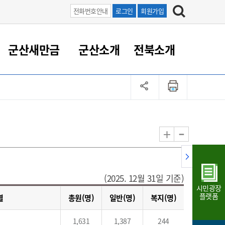
전화번호안내
로그인
회원가입
군산새만금
군산소개
전북소개
정 대응
족관계
부서/업무
RE100의 중심 새만금
도시/공원/주택
산업인프라
정책실명제
토지/건축
읍면동 안내
군산새만금 홍보 영상
조직운영6대지표
농업/축산업
도시재생
지방세
족관계
도시계획/지구단위계획
군산국가산업단지
정책실명제 안내
지방세
도시재생사업
민선8기 농업비전/발전방
공무원 정원
향
-
+
공원녹지
군산2국가산업단지
국민신청실명제안내
지방세환급금신청
도시재생(현장)지원센터
과장급이상 상위직 비율
농산물 유통
식
주택
새만금산업단지
정책실명제 중점관리 대상
지방세 상담챗봇
도시재생시설 현황
공무원 1인당 주민수
가축방역
자료실
자유무역지역
도시재생 공지/행사
현장공무원 비율
동물복지
지방산업단지
재정규모대비 인건비운영
(2025. 12월 31일 기준)
시민광장
농공단지
실국본부수
플랫폼
별
총원(명)
일반(명)
복지(명)
림 서비
산업단지 지도
내고장 알리미
구
1,631
1,387
244
항만/여객/공항/철도/컨벤