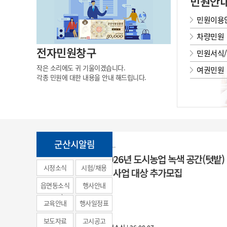
민원안
민원이용
차량민원
전자민원창구
민원서식
작은 소리에도 귀 기울이겠습니다.
여권민원
각종 민원에 대한 내용을 안내 해드립니다.
군산시알림
2026년 도시농업 녹색 공
시정소식
시험/채용
성 사업 대상 추가모집
(municipal
읍면동소식
행사안내
news)
교육안내
행사일정표
보도자료
고시공고