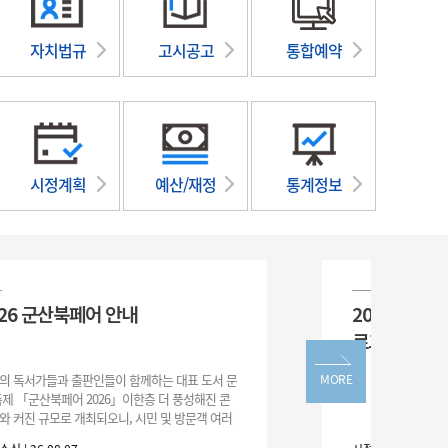
자치법규
고시공고
통합예약
시정계획
예산/재정
통계정보
2026 군산북페어 안내
20
로그
전국의 독서가들과 출판인들이 함께하는 대표 도서 문
MORE
화 축제 「군산북페어 2026」이한층 더 풍성해진 콘
텐츠와 커진 규모로 개최되오니, 시민 및 방문객 여러
분의 많은 관심과 참여 바랍니다.□ 행사 개요행사 기