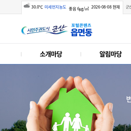
30.0℃
미세먼지농도
2026-08-08 현재
군
좋음 6㎍/㎥
구름많음
소개마당
알림마당
변