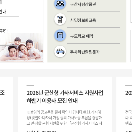
내
군산사랑상품권
안내
시민정보화교육
/편람
부모학교 예약
주차위반알림문자
간(텃밭) 조
2026년 군산형 가사서비스 지원사업
하반기 이용자 모집 안내
※붙임의 공고문을 필히 확인 바랍니다.(8.11.게시예
정) 맞벌이·다자녀 가정 등의 가사노동 부담을 경감하
고 일·생활 균형 지원을 위한 「군산형 가사서비스 지
원사업」하반기 이용자를 다음과 같이 추가 모집하오