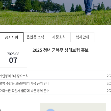
읍면동 소식
시정소식
행사안내
공지사항
2025 청년 군복무 상해보험 홍보
2025.08
07
개인방역 6대 중요수칙
20
불법 주방용 오물분쇄기 사용 금지 안내
20
오미크론 확진자 급증에 따른 방역 준수
20