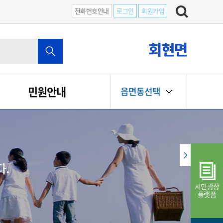
전화번호안내
로그인
회원가입
회현면
민원안내
읍면동선택
다.
시민광장
플랫폼