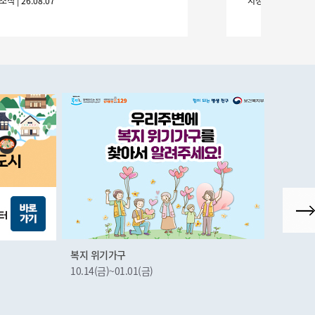
시정소식 | 26.08.07
시정소식
간: 2026. 8. 28.
복지 위기가구
군산시
10.14(금)~01.01(금)
10.22(