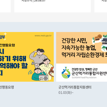
시정소식 | 26.08.07
니 많은 참여 바랍니다. 1
민행동요령
군산먹거리통합지원센터
01.03(화)~