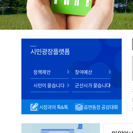
시민광장플랫폼
정책제안
참여예산
시민이 묻습니다
군산시가 묻습니다
시장과의 톡&톡
읍면동장 공감대화