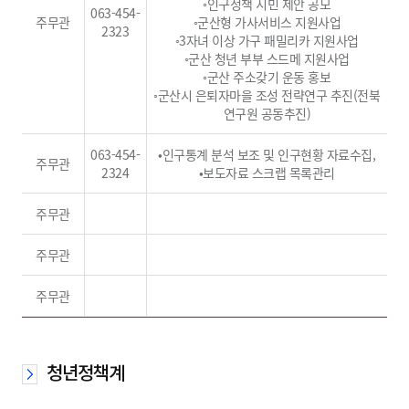
◦인구정책 시민 제안 공모
063-454-
주무관
◦군산형 가사서비스 지원사업
2323
◦3자녀 이상 가구 패밀리카 지원사업
◦군산 청년 부부 스드메 지원사업
◦군산 주소갖기 운동 홍보
◦군산시 은퇴자마을 조성 전략연구 추진(전북
연구원 공동추진)
063-454-
•인구통계 분석 보조 및 인구현황 자료수집,
주무관
2324
•보도자료 스크랩 목록관리
주무관
주무관
주무관
청년정책계