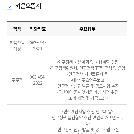
키움으뜸계
직책
전화번호
주요업무
키움으뜸
063-454-
계장
2321
◦인구정책 기본계획 및 시행계획 수립
◦인구정책위원회, 인구정책 TF팀 구성 및 운영
◦인구정책 시민토론회 등
063-454-
주무관
◦예산, 주요업무보고
2322
◦인구정책 신규 발굴 및 공모사업 추진
◦군산아이 꿈씨앗키움 가칭 사업 추진
(조례 제정 및 기금 조성)
◦인식개선사업 추진(인구의 날)
◦인구정책 실천협약 추진(민관학 거버넌스 구
축)
◦인구정책 신규 발굴 및 공모사업 추진