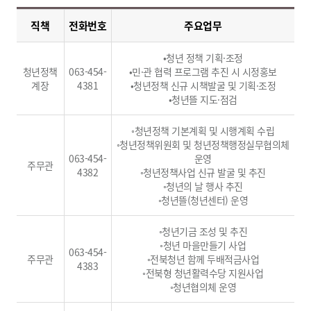
직책
전화번호
주요업무
•청년 정책 기획·조정
청년정책
063-454-
•민·관 협력 프로그램 추진 시 시정홍보
계장
4381
•청년정책 신규 시책발굴 및 기획·조정
•청년뜰 지도·점검
◦청년정책 기본계획 및 시행계획 수립
◦청년정책위원회 및 청년정책행정실무협의체
063-454-
운영
주무관
4382
◦청년정책사업 신규 발굴 및 추진
◦청년의 날 행사 추진
◦청년뜰(청년센터) 운영
◦청년기금 조성 및 추진
◦청년 마을만들기 사업
063-454-
주무관
◦전북청년 함께 두배적금사업
4383
◦전북형 청년활력수당 지원사업
◦청년협의체 운영