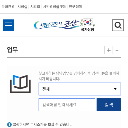
문화관광
시장실
시의회
시민광장플랫폼
인구정책
시
전
검
민
체
색
메
하
-
+
업무
주
뉴
기
열
권
기
찾고자하는 담당업무를 입력하신 후 검색버튼을 클릭하
도
시기 바랍니다.
시
군
검색
산
클릭하시면 부서소개를 보실 수 있습니다