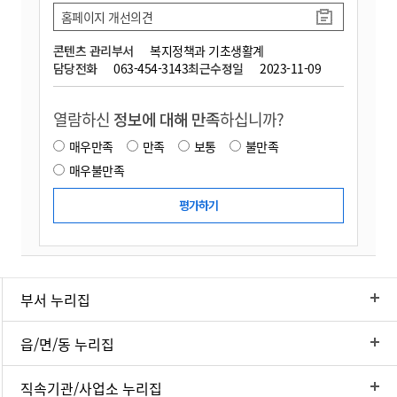
홈페이지 개선의견
콘텐츠 관리부서
복지정책과 기초생활계
담당전화
063-454-3143
최근수정일
2023-11-09
열람하신
정보에 대해 만족
하십니까?
매우만족
만족
보통
불만족
매우불만족
부서 누리집
읍/면/동 누리집
직속기관/사업소 누리집