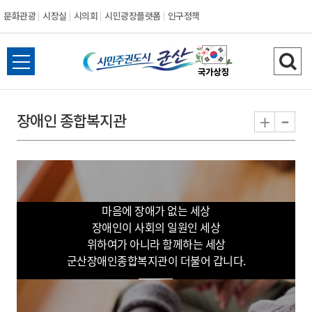
문화관광
시장실
시의회
시민광장플랫폼
인구정책
시
전
검
민
체
색
메
하
-
+
장애인 종합복지관
주
뉴
기
열
권
기
도
마음에 장애가 없는 세상
시
장애인이 사회의 일원인 세상
위하여가 아니라 함께하는 세상
군
군산장애인종합복지관이 더불어 갑니다.
산