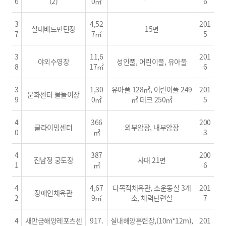
6
(2)
0㎡
6
3
4,52
201
실내배드민턴장
15면
7
7㎡
5
3
11,6
201
야외수영장
성인풀, 어린이풀, 유아풀
8
17㎡
6
3
1,30
유아풀 128㎡, 어린이풀 249
201
문화센터 물놀이장
9
0㎡
㎡ 데크 250㎡
5
4
366
200
클라이밍센터
외부암장, 내부암장
0
㎡
3
4
387
200
진남정 궁도장
사대 21면
1
㎡
6
4
4,67
다목적체육관, 소운동실 3개
201
장애인체육관
2
9㎡
소, 체력단련실
7
4
새만금해양레포츠센
917.
실내해양훈련장,(10m*12m),
201