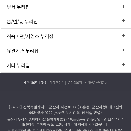
부서 누리집
읍/면/동 누리집
직속기관/사업소 누리집
유관기관 누리집
기타 누리집
개인정보처리방침
저작권 정책
영상정보처리기기운영·관리방침
[54078] 전북특별자치도 군산시 시청로 17 (조촌동, 군산시청) 대표전화
063-454-4000 (정규업무시간 외 당직실 연결)
군산시 누리집(홈페이지)은 운영체제(OS)：Windows 7이상, 인터넷 브라우저：
IE 9이상, 파이어 폭스, 크롬, 사파리에 최적화 되어있습니다.
본 홈페이지에 게시된 이메일 주소가 자동 수집되는 것을 거부하며, 이를 위반시 정보통신