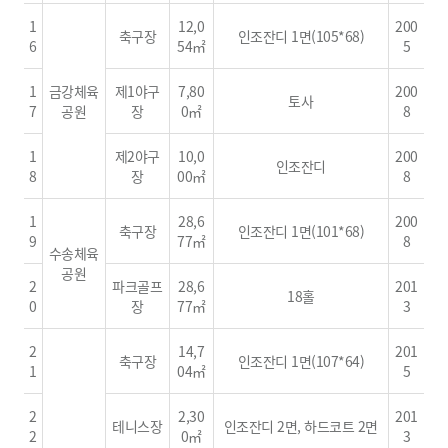
1
12,0
200
축구장
인조잔디 1면(105*68)
6
54㎡
5
1
금강체육
제1야구
7,80
200
토사
7
공원
장
0㎡
8
1
제2야구
10,0
200
인조잔디
8
장
00㎡
8
1
28,6
200
축구장
인조잔디 1면(101*68)
9
77㎡
8
수송체육
공원
2
파크골프
28,6
201
18홀
0
장
77㎡
3
2
14,7
201
축구장
인조잔디 1면(107*64)
1
04㎡
5
2
2,30
201
테니스장
인조잔디 2면, 하드코트 2면
2
0㎡
3