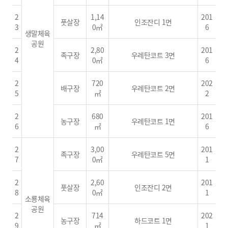
2
1,14
201
풋살장
인조잔디 1면
3
0㎡
6
생말체육
공원
2
2,80
201
족구장
우레탄코트 3면
4
0㎡
6
2
720
202
배구장
우레탄코트 2면
5
㎡
2
2
680
201
농구장
우레탄코트 1면
6
㎡
6
2
3,00
201
족구장
우레탄코트 5면
7
0㎡
1
2
2,60
201
풋살장
인조잔디 2면
8
0㎡
1
소룡체육
공원
2
714
202
농구장
하드코트 1면
9
㎡
1