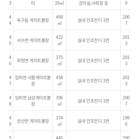
3
터
26㎡
강의실,샤워장 등
9
4
468
200
옥구읍 게이트볼장
실내 인조잔디 1면
4
㎡
7
4
422
201
서수면 게이트볼장
실내 인조잔디 1면
5
㎡
3
4
375
201
회현면 게이트볼장
실내 인조잔디 1면
6
㎡
3
4
임피면 서황게이트볼
458
201
실내 인조잔디 1면
7
장
㎡
3
4
임피면 남상게이트볼
396
200
실내 인조잔디 1면
8
장
㎡
7
4
374
199
성산면 게이트볼장
실내 인조잔디 1면
9
㎡
6
5
445
200