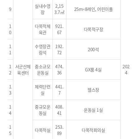
실내수영
2,15
9
25m×8레인, 어린이풀
장
3.7㎡
1
다목적체
921.
다목적구장
0
육관
67
1
수영장관
192.
200석
1
람석
72
1
서군산체
중소규모
474.
202
GX룸 4실
2
육센터
운동실
36
4
1
체력단련
441.
헬스장
3
실
7
1
중규모운
408.
운동실 1실
4
동실
41
1
253.
다목적실
다목적회의실
5
89