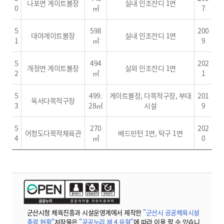
나포면 게이트볼장
실내 인조잔디 1면
0
㎡
7
5
598
200
대야게이트볼장
실내 인조잔디 1면
1
㎡
9
5
494
202
개정면 게이트볼장
실외 인조잔디 1면
2
㎡
1
5
499.
게이트볼장, 다목적구장, 부대
201
옥서다목적구장
3
28㎡
시설
9
5
270
202
어청도다목적체육관
배드민턴 1면, 탁구 1면
4
㎡
0
군산시청 체육진흥과 시설운영계에서 제작한
"군산시 공공체육시설
총괄 현황"
저작물은
"공공누리 제 4 유형"
에 따라 이용 할 수 있습니