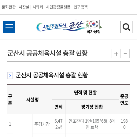
문화관광
시장실
시의회
시민광장플랫폼
인구정책
시
전
검
민
체
색
메
하
-
+
군산시 공공체육시설 총괄 현황
주
뉴
기
열
권
기
군산시 공공체육시설 총괄 현황
도
면적 및 현황
시
구
준공
시설명
분
연도
면적
경기장 현황
군
6,47
인조잔디 1면(105*68), 8레
198
산
1
주경기장
2㎡
인 트랙
0