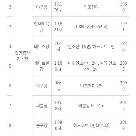
13,1
198
2
야구장
인조잔디
76㎡
9
실내체육
10,8
199
3
1,860㎡(45×52m)
관
21㎡
1
164
198
4
테니스장
인조잔디 9면, 하드코트 1면
㎡
3
월명종합
경기장
게이트볼
1,18
실내 인조잔디 2면, 실외 인조
200
5
장
9㎡
잔디 2면
5
986
200
6
족구장
인조잔디 2면
㎡
9
305.
201
7
씨름장
씨름장 D=14m
8㎡
6
1,08
201
8
농구장
하드코트 1면(36*30)
0㎡
9