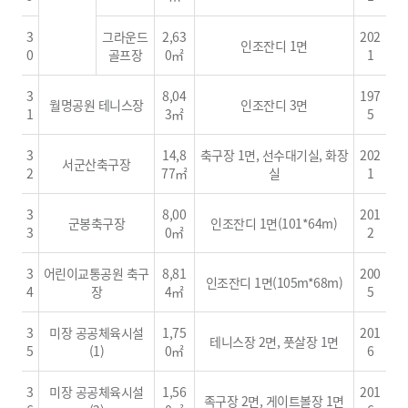
3
그라운드
2,63
202
인조잔디 1면
0
골프장
0㎡
1
3
8,04
197
월명공원 테니스장
인조잔디 3면
1
3㎡
5
3
14,8
축구장 1면, 선수대기실, 화장
202
서군산축구장
2
77㎡
실
1
3
8,00
201
군봉축구장
인조잔디 1면(101*64m)
3
0㎡
2
3
어린이교통공원 축구
8,81
200
인조잔디 1면(105m*68m)
4
장
4㎡
5
3
미장 공공체육시설
1,75
201
테니스장 2면, 풋살장 1면
5
(1)
0㎡
6
3
미장 공공체육시설
1,56
201
족구장 2면, 게이트볼장 1면