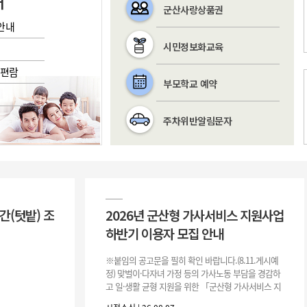
내
군산사랑상품권
안내
시민정보화교육
/편람
부모학교 예약
주차위반알림문자
간(텃밭) 조
2026년 군산형 가사서비스 지원사업
하반기 이용자 모집 안내
※붙임의 공고문을 필히 확인 바랍니다.(8.11.게시예
정) 맞벌이·다자녀 가정 등의 가사노동 부담을 경감하
고 일·생활 균형 지원을 위한 「군산형 가사서비스 지
원사업」하반기 이용자를 다음과 같이 추가 모집하오