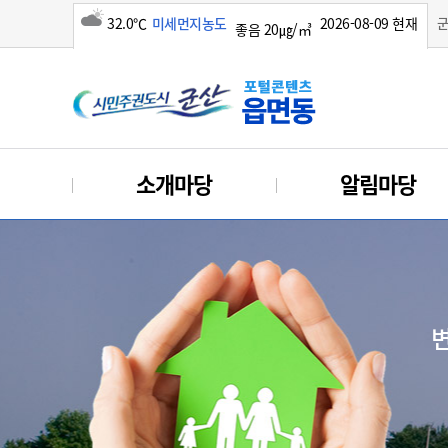
32.0℃
미세먼지농도
2026-08-09 현재
좋음 20㎍/㎥
구름많음
소개마당
알림마당
변