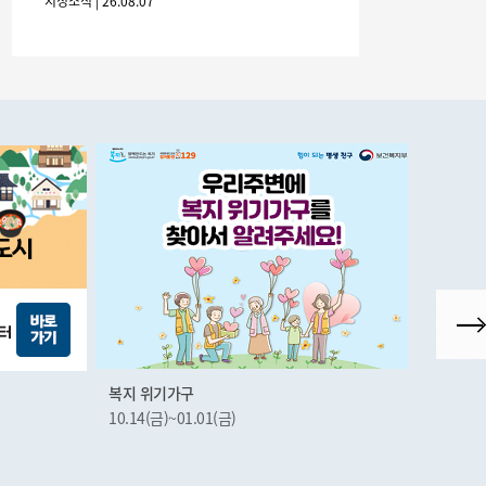
시정소식 | 26.08.07
시정소식
간: 2026. 8. 28.
복지 위기가구
군산시
10.14(금)~01.01(금)
10.22(