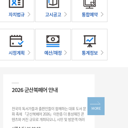
자치법규
고시공고
통합예약
시정계획
예산/재정
통계정보
2026 군산북페어 안내
20
로그
전국의 독서가들과 출판인들이 함께하는 대표 도서 문
MORE
화 축제 「군산북페어 2026」이한층 더 풍성해진 콘
텐츠와 커진 규모로 개최되오니, 시민 및 방문객 여러
분의 많은 관심과 참여 바랍니다.□ 행사 개요행사 기