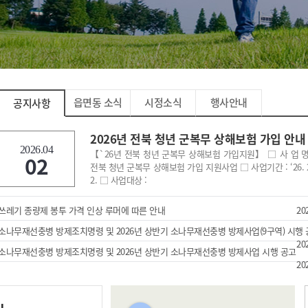
읍면동 소식
시정소식
행사안내
공지사항
2026년 전북 청년 군복무 상해보험 가입 안내
2026.04
【`26년 전북 청년 군복무 상해보험 가입지원】 □ 사 업 명 :
02
전북 청년 군복무 상해보험 가입 지원사업 □ 사업기간 : ‘26. 2. 
2. □ 사업대상 :
쓰레기 종량제 봉투 가격 인상 루머에 따른 안내
20
소나무재선충병 방제조치명령 및 2026년 상반기 소나무재선충병 방제사업(9구역) 시행
20
소나무재선충병 방제조치명령 및 2026년 상반기 소나무재선충병 방제사업 시행 공고
20