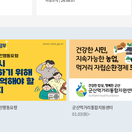
시정소식 | 26.08.07
니 많은 참여 바랍니다. 1
민행동요령
군산먹거리통합지원센터
01.03(화)~