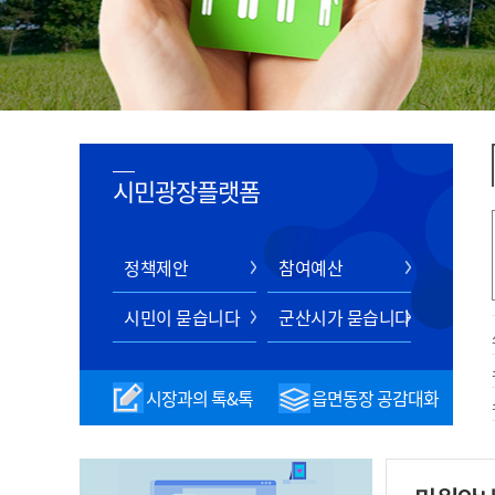
시민광장플랫폼
정책제안
참여예산
시민이 묻습니다
군산시가 묻습니다
시장과의 톡&톡
읍면동장 공감대화