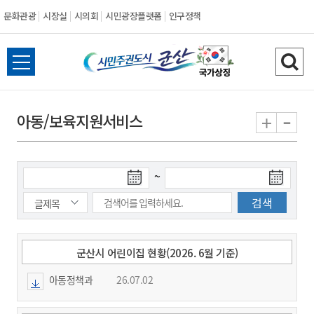
문화관광
시장실
시의회
시민광장플랫폼
인구정책
시
전
검
민
체
색
메
하
-
+
아동/보육지원서비스
주
뉴
기
열
권
기
검
검
~
도
색
색
시
종
시
작
료
일
일
군
군산시 어린이집 현황(2026. 6월 기준)
아동정책과
26.07.02
산