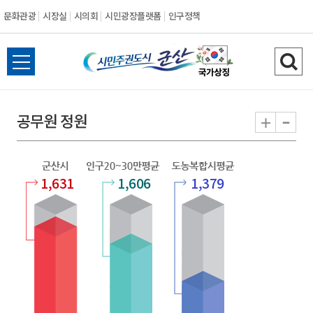
문화관광
시장실
시의회
시민광장플랫폼
인구정책
시
전
검
민
체
색
메
하
-
+
공무원 정원
주
뉴
기
열
권
기
1,631
1,606
1,379
도
시
군
산