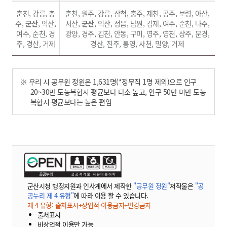
춘천, 강릉, 충
춘천, 원주, 강릉, 삼척, 충주, 제천, 공주, 보령, 아산,
주,
군산
, 익산,
서산,
군산
, 익산, 정읍, 남원, 김제, 여수, 순천, 나주,
여수, 순천, 경
광양, 경주, 김천, 안동, 구미, 영주, 영천, 상주, 문경,
주, 경산, 거제
경산, 진주, 통영, 사천, 밀양, 거제
※ 우리 시 공무원 정원은 1,631명(*정무직 1명 제외)으로 인구
20~30만 도농복합시 평균보다 다소 높고, 인구 50만 미만 도농
복합시 평균보다는 높은 편임
군산시청 행정지원과 인사계에서 제작한
"공무원 정원"
저작물은
"공
공누리 제 4 유형"
에 따라 이용 할 수 있습니다.
제 4 유형: 출처표시+상업적 이용금지+변경금지
출처표시
비상업적 이용만 가능