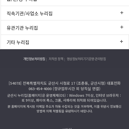
직속기관/사업소 누리집
유관기관 누리집
기타 누리집
개인정보처리방침
저작권 정책
영상정보처리기기운영·관리방침
[54078] 전북특별자치도 군산시 시청로 17 (조촌동, 군산시청) 대표전화
063-454-4000 (정규업무시간 외 당직실 연결)
군산시 누리집(홈페이지)은 운영체제(OS)：Windows 7이상, 인터넷 브라우저：
IE 9이상, 파이어 폭스, 크롬, 사파리에 최적화 되어있습니다.
본 홈페이지에 게시된 이메일 주소가 자동 수집되는 것을 거부하며, 이를 위반시 정보통신
망법에 의해 처벌됨을 유념하시기 바랍니다.