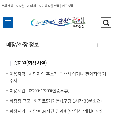
문화관광
시장실
시의회
시민광장플랫폼
인구정책
시
전
검
민
체
색
메
하
-
+
매장/화장 정보
주
뉴
기
열
권
기
승화원(화장시설)
도
이용자격 : 사망자의 주소가 군산시 이거나 관외지역 거
시
주자
이용시간 : 09:00~13:00(연중무휴)
군
화장장 규모 : 화장로5기가동(1구당 1시간 30분소요)
산
화장시기 : 사망후 24시간 경과후(단 임신7개월미만의