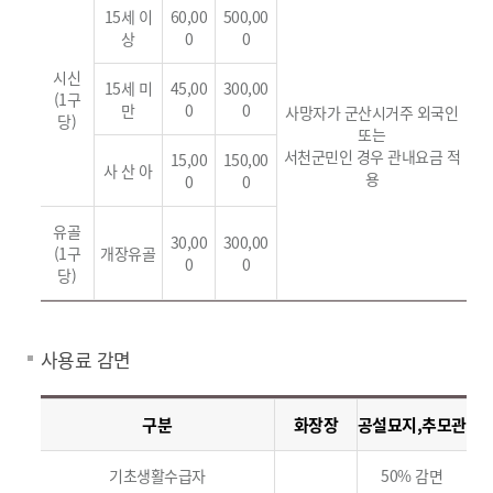
15세 이
60,00
500,00
상
0
0
시신
15세 미
45,00
300,00
(1구
만
0
0
사망자가 군산시거주 외국인
당)
또는
서천군민인 경우 관내요금 적
15,00
150,00
사 산 아
용
0
0
유골
30,00
300,00
(1구
개장유골
0
0
당)
사용료 감면
구분
화장장
공설묘지,추모관
기초생활수급자
50% 감면