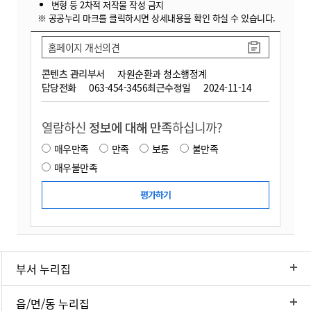
변형 등 2차적 저작물 작성 금지
※ 공공누리 마크를 클릭하시면 상세내용을 확인 하실 수 있습니다.
홈페이지 개선의견
콘텐츠 관리부서
자원순환과 청소행정계
담당전화
063-454-3456
최근수정일
2024-11-14
열람하신
정보에 대해 만족
하십니까?
매우만족
만족
보통
불만족
매우불만족
부서 누리집
읍/면/동 누리집