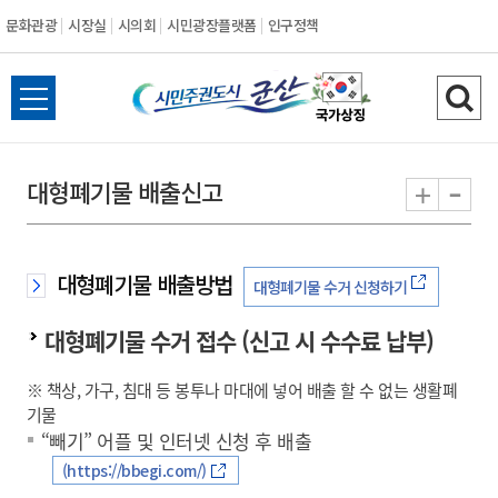
문화관광
시장실
시의회
시민광장플랫폼
인구정책
시
전
검
민
체
색
메
하
-
+
대형폐기물 배출신고
주
뉴
기
열
권
기
대형폐기물 배출방법
대형폐기물 수거 신청하기
도
대형폐기물 수거 접수 (신고 시 수수료 납부)
시
※ 책상, 가구, 침대 등 봉투나 마대에 넣어 배출 할 수 없는 생활폐
군
기물
“빼기” 어플 및 인터넷 신청 후 배출
산
(https://bbegi.com/)