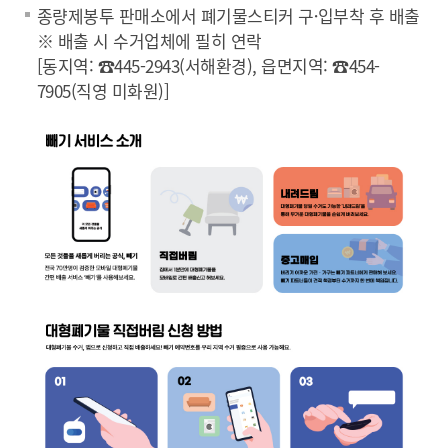
종량제봉투 판매소에서 폐기물스티커 구입〮부착 후 배출
※ 배출 시 수거업체에 필히 연락
[동지역: ☎445-2943(서해환경), 읍면지역: ☎454-
7905(직영 미화원)]