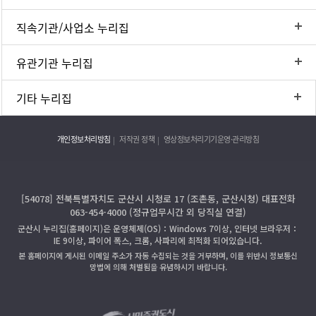
직속기관/사업소 누리집
유관기관 누리집
기타 누리집
개인정보처리방침
저작권 정책
영상정보처리기기운영·관리방침
[54078] 전북특별자치도 군산시 시청로 17 (조촌동, 군산시청) 대표전화
063-454-4000 (정규업무시간 외 당직실 연결)
군산시 누리집(홈페이지)은 운영체제(OS)：Windows 7이상, 인터넷 브라우저：
IE 9이상, 파이어 폭스, 크롬, 사파리에 최적화 되어있습니다.
본 홈페이지에 게시된 이메일 주소가 자동 수집되는 것을 거부하며, 이를 위반시 정보통신
망법에 의해 처벌됨을 유념하시기 바랍니다.