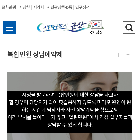
문화관광
시장실
시의회
시민광장플랫폼
인구정책
시
전
검
민
체
색
메
하
-
+
복합민원 상담예약제
주
뉴
기
열
권
기
도
시청을 방문하여 복합민원에 대한 상담을 하고자
시
할 경우에 담당자가 없어 헛걸음하지 않도록 미리 민원인이 원
하는 시간에 담당자와 사전 상담예약을 함으로써
군
여러 부서를 돌아다니지 않고 "열린민원"에서 직접 실무자들과
상담할 수 있게 합니다.
산