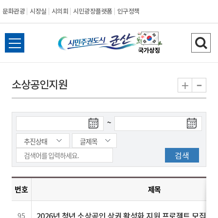
문화관광
시장실
시의회
시민광장플랫폼
인구정책
시
전
검
민
체
색
메
하
-
+
소상공인지원
주
뉴
기
열
권
기
~
도
시
군
번호
제목
산
2026년 청년 소상공인 상권 활성화 지원 프로젝트 모집 안
95