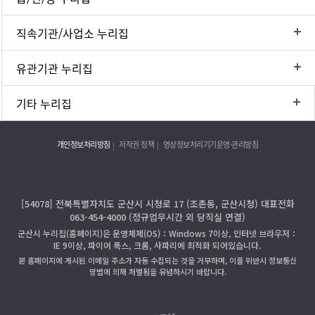
직속기관/사업소 누리집
유관기관 누리집
기타 누리집
개인정보처리방침
저작권 정책
영상정보처리기기운영·관리방침
[54078] 전북특별자치도 군산시 시청로 17 (조촌동, 군산시청) 대표전화
063-454-4000 (정규업무시간 외 당직실 연결)
군산시 누리집(홈페이지)은 운영체제(OS)：Windows 7이상, 인터넷 브라우저：
IE 9이상, 파이어 폭스, 크롬, 사파리에 최적화 되어있습니다.
본 홈페이지에 게시된 이메일 주소가 자동 수집되는 것을 거부하며, 이를 위반시 정보통신
망법에 의해 처벌됨을 유념하시기 바랍니다.