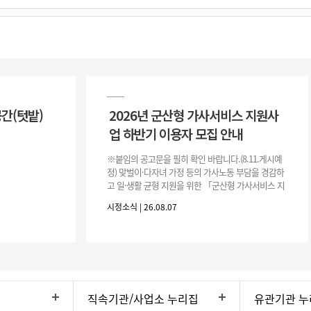
공간(텃밭)
2026년 군산형 가사서비스 지원사
업 하반기 이용자 모집 안내
※붙임의 공고문을 필히 확인 바랍니다.(8.11.게시예
정) 맞벌이·다자녀 가정 등의 가사노동 부담을 경감하
고 일·생활 균형 지원을 위한 「군산형 가사서비스 지
원사업」하반기 이용자를 다음과 같이 추가 모집하오
시정소식 | 26.08.07
니 많은 참여 바랍니다. 1
직속기관/사업소 누리집
유관기관 누