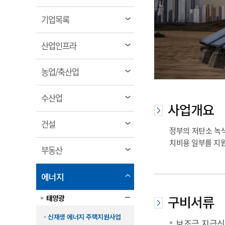
림
계약정보공개
전화번호안내
전화번호안내
전화번호안내
전화번호안내
전화번호안내
전화번호안내
전화번호안내
전화번호안내
군산시보
장사정보
열
기업목록
입찰/계약정보
읍면동소식
주민복지 안내서
주요시책
림
수산업
찾아오시는길
찾아오시는길
찾아오시는길
찾아오시는길
찾아오시는길
찾아오시는길
찾아오시는길
찾아오시는길
용역과제
열
민원편의제도
산업인프라
웹진 열린군산
시정계획
어업현황
림
타기관소식
민원 1회방문 처리제
주요업무
수산물 안전정보
열
농업/축산업
어디서나 민원처리제
시정백서
림
군산수산물 소비촉진행사
상품권 구매 사용 및 관리
사전심사 청구제도
열
수산업
군산 특화 수산물
사업개요
림
민원인 후견인제
열
건설
복합민원 상담예약제
정부의 저탄소 녹색
림
치비용 일부를 지
폐업신고 원스톱서비스
열
부동산
납세자 보호관제도
림
『안심상속』 원스톱 서비
열
에너지
스
림
구비서류
태양광
- 신재생 에너지 주택지원사업
보조금 지급