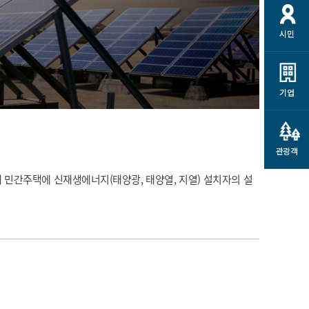
개
재정정보 공개
공공저작물
션
시민
통계정보
행정규제개혁
소상공인 지원
민방위/재난안전
시스템
행정규제개혁안내
고유가 피해지원금
민방위
규제신문고
군산사랑배달 배달의명수
기업
재난안전
규제입증요청
카드수수료 지원
풍수해보험
사
규제정보포털
소상공인지원
재해예방
관광객
관련기관 안내
군산시착한가격업소
 민간주택에 신재생에너지(태양광, 태양열, 지열) 설치자의 설
시민대상보험
통계
영조물 배상보험
인 현황
군산시민 안전보험
군산시민 자전거보험
군산 상품
농업인안전보험 농가부담
 가이드북
금 지원사업