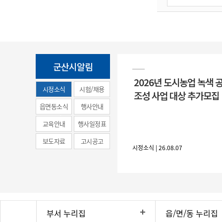
군산시알림
2026년 도시농업 녹색 
시정소식
시험/채용
조성 사업 대상 추가모집
(municipal
읍면동소식
행사안내
news)
교육안내
행사일정표
보도자료
고시공고
시정소식 | 26.08.07
부서 누리집
읍/면/동 누리집