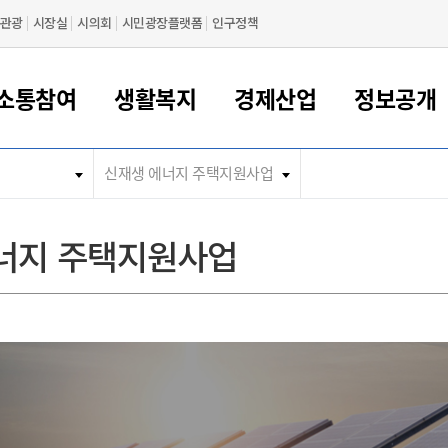
관광
시장실
시의회
시민광장플랫폼
인구정책
소통참여
생활복지
경제산업
정보공개
신재생 에너지 주택지원사업
새만금 해양거점도시 군산
정보공개 목록/청구
시민참여서비스
여권 민원
기업지원
교육
군산시 소개
군산시 관할권 주요논리
각종 신고/민원
사전정보공표
일자리/창업
차량 민원
상하수도
시청안내
새만금 관할구역 결
주민등록/인감/가
교통안내
기업목록
인사운영
SNS소식
여권발급안내
시민광장플랫폼
교육지원
투자기업 인센티브
정보공개 목록/청구
군산 현황
차량등록사업소 안내
하수도 계획
군산시 명장
사전정보공표
청사종합안내
주민등록/인감/가
시내버스
일반기업 목록
2022년도 통계
조직도
너지 주택지원사업
여권 서식
시장에게 바란다
평생교육
기업지원정책
군산의 역사
차량 신규/이전 등록
상수도시설
구인구직
수시공표
전화번호안내
각종서식
택시
사회적경제기업
2023년도 통계
업무
나의민원
학자금대출이자지원
경제 공지/서식
수상현황
저당권 설정/말소 등록
수질검사
청년뜰(청년센터/창업센터)
부서별 팩스번호
시외버스/고속버스
공장 검색
2024년도 통계
부서소
나도한마디
우리아이 꿈탐험 지원사업
기업애로해소SOS
자연지리특성
등록원부 열람/발급
상수도/하수도 요금
시청 오시는 길
철도/항공
2025년도 통계
부서별 
군산시사회적경제지원센터
칭찬합시다
시민정보화교육
강소연구개발특구
행정구역/행정지도
자동차 등록 서식
요금조회납부시스템
여객선
설문조사
부모학교예약시스템
자매결연/국제협력 도시
자동차 과태료 조회 및 납부
공공하수처리시설
교통 관련사이트
일자리 지원사업
자원봉사참여
군산어린이시청
군산의 상징
자동차 정기(종합)검사 기
주정차단속 문자알
일자리지원센터
간조회 및 검사예약
스
전자민원창
적극행정
디지털배움터