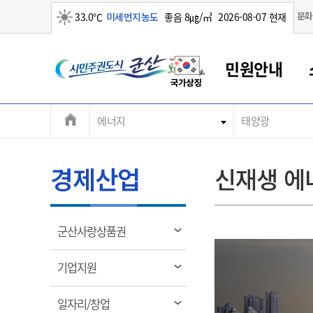
맑음
문화
33.0℃
미세먼지농도
좋음 8㎍/㎥
2026-08-07 현재
시
민원안내
민
전
에너지
태양광
군산새만금
민원안내
소통참여
생활복지
경제산업
정보공개
군산소개
전북소개
주
군산에서 시작되는 새만금
전북특별자치도 소개
군산사랑상품권
민원창구안내
정보공개제도
복지/보건
시정알림
군산시 비전
체
권
민원이용안내
시정소식
인구정책
상품권 안내
제도안내
전북특별자치도란?
메
경제산업
신재생 에
민원수수료
시험/채용
통합돌봄
상품권 공지사항
비공개대상정보
전북특별자치도 용어 Q&A
뉴
도
종합민원창구
보도자료
주민복지
상품권 Q&A
불복구제절차
자료실
시
아름다운 배려창구
행사안내
아동/청소년
상품권 이용규약
수수료
열
군산사랑상품권
홍보영상 게시판
토지정보민원창구
행사일정표
여성/가족
판매대행점 조회
정보공개서식
림
군
대표전화
대표전화
대표전화
대표전화
대표전화
대표전화
대표전화
대표전화
063-454-4000
063-454-4000
063-454-4000
063-454-4000
063-454-4000
063-454-4000
063-454-4000
063-454-4000
열
기업지원
무인민원발급기
교육안내
노인복지
지류상품권 재고조회
림
산
보건소식
장애인복지
부서 및 담당자 연락처
부서 및 담당자 연락처
부서 및 담당자 연락처
부서 및 담당자 연락처
부서 및 담당자 연락처
부서 및 담당자 연락처
부서 및 담당자 연락처
부서 및 담당자 연락처
열
일자리/창업
고시공고
사회서비스(바우처)