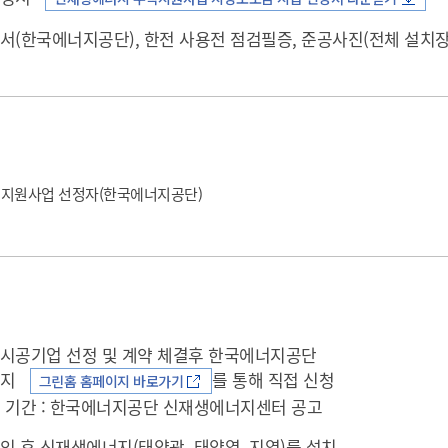
기부자 예우제
기부자 명예의 전당
서(한국에너지공단), 한전 사용전 점검필증, 준공사진(전체 설치장
기금사업
군산시 답례품
고향사랑기부제 소식
지원사업 선정자(한국에너지공단)
시공기업 선정 및 계약 체결후 한국에너지공단
이지
를 통해 직접 신청
그린홈 홈페이지 바로가기
접수 기간 : 한국에너지공단 신재생에너지센터 공고
인 후 신재생에너지(태양광, 태양열, 지열)를 설치