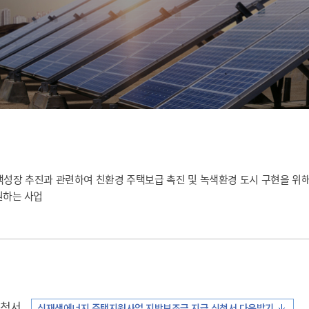
위원회 현황
공공데이터 개방
업무추진비공
군산시 무상교통
공부의 명수
정부24
위원회 명단공개
공공데이터 개방
예산/재정
법률정보
국민신문고
건설
부동산
에너지
환경
청소
위생
위원회 회의록 공개
공공데이터 수요조사
민원편람/서식
한눈에 서비스
전자가족관계등록
예산안내
조례규칙 입법예고
경제동향
도로/가로등
부동산 정보
태양광
환경선언문
청소정보
공중위생
재정공시
조례규칙 입법예고(구)
물가정보
자전거
주소/건축/지적/지리정보
가스/석유
인터넷등기소
환경기본정보
대형폐기물 배출신고
위생용품 제조업
결산보고서
법률정보 관련사이트
사회조사
조상땅찾기
국세청홈택스
화학물질 관리지도
공모사업
생활쓰레기 처리요령
식품위생
중기지방재정계획
사업체조
위택스
미세먼지 대응
음식물쓰레기 처리요령
문화 콘텐츠업
투자심사
통계연보
부동산통합민원
환경영향평가
폐기물 처리시설 현황
예산낭비신고
청년통계
성장 추진과 관련하여 친환경 주택보급 촉진 및 녹색환경 도시 구현을 위해
체육
공공데이터포털
석면해체 건축물정보
원하는 사업
보조금 부정수급 신고
주민등록
새올전자민원창구
체육시설 안내
환경오염업소 공개
공유재산
체류외국
군산시체육회
환경 관련사이트
재정용어사전
생활체육 공지
군산시 고향사랑기부제
고향사랑기부제 소개
군산상품
신청서
신재생에너지 주택지원사업 지방보조금 지급 신청서 다운받기