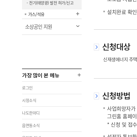
- 전기(태양광) 발전 허가/신고
설치완료 확인
가스/석유
열
소상공인 지원
림
신청대상
신재생에너지 주택
가장 많이 본 메뉴
로그인
신청방법
시정소식
사업희망자가 
나도한마디
그린홈 홈페
* 신청 및 
읍면동소식
선정자 통보확