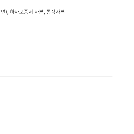
농기계 종합보험
면), 하자보증서 사본, 통장사본