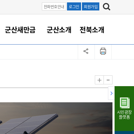
전화번호안내
로그인
회원가입
군산새만금
군산소개
전북소개
정 대응
족관계
부서/업무
RE100의 중심 새만금
도시/공원/주택
산업인프라
정책실명제
토지/건축
읍면동 안내
군산새만금 홍보 영상
조직운영6대지표
농업/축산업
도시재생
지방세
족관계
도시계획/지구단위계획
군산국가산업단지
정책실명제 안내
지방세
도시재생사업
민선8기 농업비전/발전방
공무원 정원
향
-
+
공원녹지
군산2국가산업단지
국민신청실명제안내
지방세환급금신청
도시재생(현장)지원센터
과장급이상 상위직 비율
농산물 유통
식
주택
새만금산업단지
정책실명제 중점관리 대상
지방세 상담챗봇
도시재생시설 현황
공무원 1인당 주민수
가축방역
자료실
자유무역지역
도시재생 공지/행사
현장공무원 비율
동물복지
지방산업단지
재정규모대비 인건비운영
시민광장
농공단지
실국본부수
플랫폼
림 서비
산업단지 지도
내고장 알리미
구
항만/여객/공항/철도/컨벤