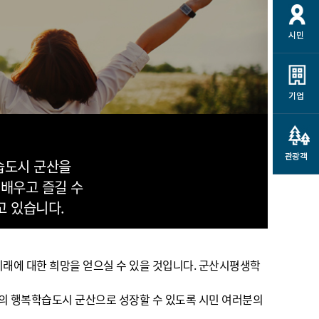
개
재정정보 공개
공공저작물
션
시민
통계정보
행정규제개혁
소상공인 지원
민방위/재난안전
시스템
행정규제개혁안내
고유가 피해지원금
민방위
규제신문고
군산사랑배달 배달의명수
기업
재난안전
규제입증요청
카드수수료 지원
풍수해보험
사
규제정보포털
소상공인지원
재해예방
관광객
관련기관 안내
습도시 군산을
 배우고 즐길 수
군산시착한가격업소
시민대상보험
통계
고 있습니다.
영조물 배상보험
인 현황
군산시민 안전보험
군산시민 자전거보험
미래에 대한 희망을 얻으실 수 있을 것입니다. 군산시평생학
군산 상품
농업인안전보험 농가부담
속의 행복학습도시 군산으로 성장할 수 있도록 시민 여러분의
 가이드북
금 지원사업