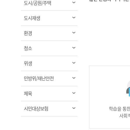
열
도시/공원/주택
림
열
도시재생
림
열
환경
림
열
청소
림
열
위생
림
열
민방위/재난안전
림
열
체육
림
열
시민대상보험
학습을 통한
림
사회