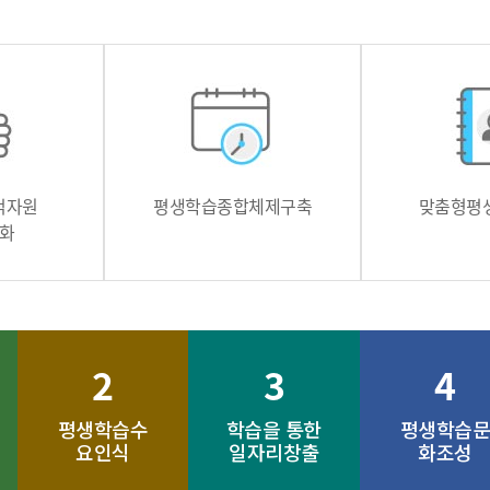
적자원
평생학습종합체제구축
맞춤형평
화
2
3
4
평생학습수
학습을 통한
평생학습문
요인식
일자리창출
화조성