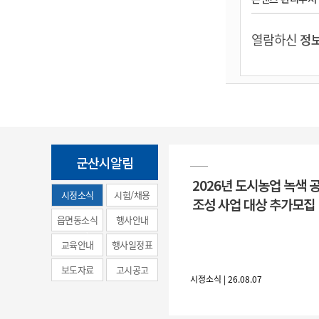
열람하신
정보
군산시알림
2026년 도시농업 녹색 
시정소식
시험/채용
조성 사업 대상 추가모집
(municipal
읍면동소식
행사안내
news)
교육안내
행사일정표
보도자료
고시공고
시정소식 | 26.08.07