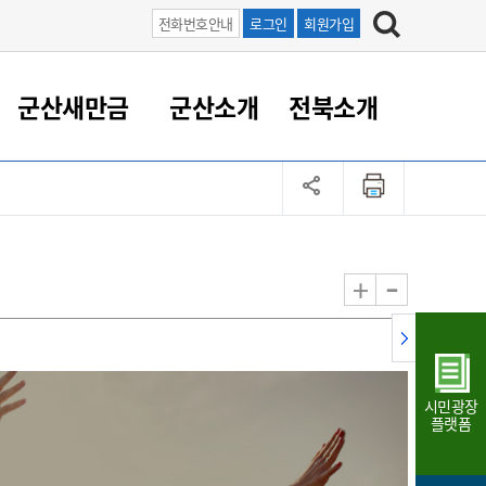
전화번호안내
로그인
회원가입
군산새만금
군산소개
전북소개
정 대응
족관계
부서/업무
RE100의 중심 새만금
도시/공원/주택
산업인프라
정책실명제
토지/건축
읍면동 안내
군산새만금 홍보 영상
조직운영6대지표
농업/축산업
도시재생
지방세
족관계
도시계획/지구단위계획
군산국가산업단지
정책실명제 안내
지방세
도시재생사업
민선8기 농업비전/발전방
공무원 정원
향
-
+
공원녹지
군산2국가산업단지
국민신청실명제안내
지방세환급금신청
도시재생(현장)지원센터
과장급이상 상위직 비율
농산물 유통
식
주택
새만금산업단지
정책실명제 중점관리 대상
지방세 상담챗봇
도시재생시설 현황
공무원 1인당 주민수
가축방역
자료실
자유무역지역
도시재생 공지/행사
현장공무원 비율
동물복지
지방산업단지
재정규모대비 인건비운영
시민광장
농공단지
실국본부수
플랫폼
림 서비
산업단지 지도
내고장 알리미
구
항만/여객/공항/철도/컨벤