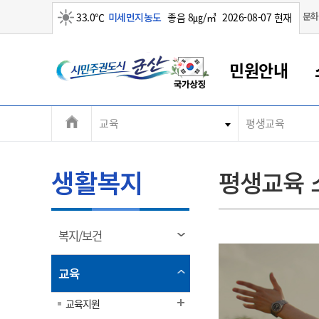
맑음
문화
33.0℃
미세먼지농도
좋음 8㎍/㎥
2026-08-07 현재
시
민원안내
민
전
교육
평생교육
군산새만금
민원안내
소통참여
생활복지
경제산업
정보공개
군산소개
전북소개
주
군산에서 시작되는 새만금
전북특별자치도 소개
군산사랑상품권
민원창구안내
정보공개제도
복지/보건
시정알림
군산시 비전
체
권
민원이용안내
시정소식
인구정책
상품권 안내
제도안내
전북특별자치도란?
메
생활복지
평생교육 
민원수수료
시험/채용
통합돌봄
상품권 공지사항
비공개대상정보
전북특별자치도 용어 Q&A
뉴
도
종합민원창구
보도자료
주민복지
상품권 Q&A
불복구제절차
자료실
시
아름다운 배려창구
행사안내
아동/청소년
상품권 이용규약
수수료
열
복지/보건
홍보영상 게시판
토지정보민원창구
행사일정표
여성/가족
판매대행점 조회
정보공개서식
림
군
대표전화
대표전화
대표전화
대표전화
대표전화
대표전화
대표전화
대표전화
063-454-4000
063-454-4000
063-454-4000
063-454-4000
063-454-4000
063-454-4000
063-454-4000
063-454-4000
열
교육
무인민원발급기
교육안내
노인복지
지류상품권 재고조회
림
산
보건소식
장애인복지
교육지원
부서 및 담당자 연락처
부서 및 담당자 연락처
부서 및 담당자 연락처
부서 및 담당자 연락처
부서 및 담당자 연락처
부서 및 담당자 연락처
부서 및 담당자 연락처
부서 및 담당자 연락처
고시공고
사회서비스(바우처)