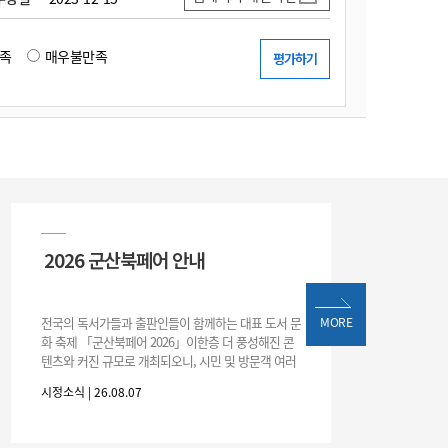
족
매우불만족
2026 군산북페어 안내
전국의 독서가들과 출판인들이 함께하는 대표 도서 문
MORE
화 축제 「군산북페어 2026」이한층 더 풍성해진 콘
텐츠와 커진 규모로 개최되오니, 시민 및 방문객 여러
분의 많은 관심과 참여 바랍니다.□ 행사 개요행사 기
시정소식 | 26.08.07
간: 2026. 8. 28.