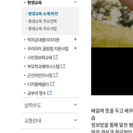
평생교육
계약정보공개
전화번호안내
전화번호안내
전화번호안내
전화번호안내
전화번호안내
전화번호안내
전화번호안내
전화번호안내
군산시보
장사정보
- 평생교육 소개/비전
입찰/계약정보
읍면동소식
주민복지 안내서
주요시책
수산업
찾아오시는길
찾아오시는길
찾아오시는길
찾아오시는길
찾아오시는길
찾아오시는길
찾아오시는길
찾아오시는길
- 평생교육 주요연혁
용역과제
민원편의제도
웹진 열린군산
- 평생교육 주요사업
시정계획
어업현황
타기관소식
민원 1회방문 처리제
주요업무
학자금대출이자지원
수산물 안전정보
어디서나 민원처리제
시정백서
우리아이 꿈탐험 지원사업
군산수산물 소비촉진행사
상품권 구매 사용 및 관리
사전심사 청구제도
시민정보화교육
군산 특화 수산물
민원인 후견인제
부모학교예약시스템
군산어린이시청
복합민원 상담예약제
디지털배움터
폐업신고 원스톱서비스
공부의 명수
납세자 보호관제도
『안심상속』 원스톱 서비
열
상하수도
스
배움에 뜻을 두고 배
림
습
열
교통안내
정보망을 통해 알찬 평
림
많은 관심과 적극적인