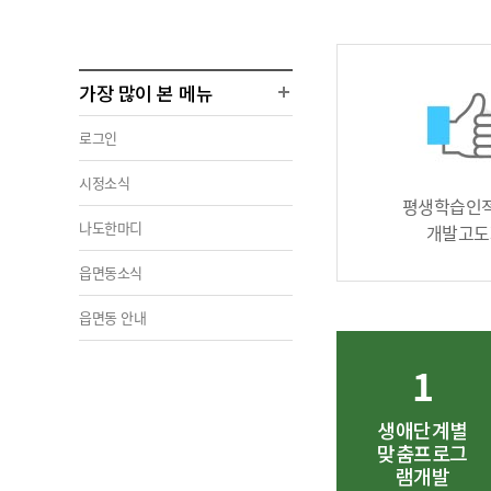
가장 많이 본 메뉴
로그인
시정소식
평생학습인
나도한마디
개발고도
읍면동소식
읍면동 안내
1
생애단계별
맞춤프로그
램개발