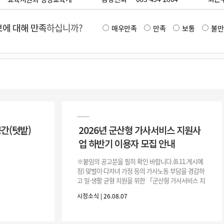
에 대해 만족
하십니까?
매우만족
만족
보통
불만
공간(텃밭)
2026년 군산형 가사서비스 지원사
업 하반기 이용자 모집 안내
※붙임의 공고문을 필히 확인 바랍니다.(8.11.게시예
정) 맞벌이·다자녀 가정 등의 가사노동 부담을 경감하
고 일·생활 균형 지원을 위한 「군산형 가사서비스 지
원사업」하반기 이용자를 다음과 같이 추가 모집하오
시정소식 | 26.08.07
니 많은 참여 바랍니다. 1