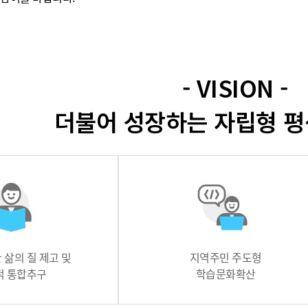
기부자 예우제
기부자 명예의 전당
기금사업
군산시 답례품
- VISION -
고향사랑기부제 소식
더불어 성장하는 자립형 평
 삶의 질 제고 및
지역주민 주도형
적 통합추구
학습문화확산