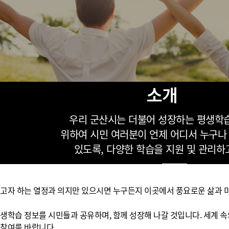
위원회 현황
공공데이터 개방
업무추진비공
군산시 무상교통
공부의 명수
정부24
위원회 명단공개
공공데이터 개방
예산/재정
법률정보
국민신문고
건설
부동산
에너지
환경
청소
위생
위원회 회의록 공개
공공데이터 수요조사
민원편람/서식
한눈에 서비스
전자가족관계등록
예산안내
조례규칙 입법예고
경제동향
도로/가로등
부동산 정보
태양광
환경선언문
청소정보
공중위생
재정공시
조례규칙 입법예고(구)
물가정보
자전거
주소/건축/지적/지리정보
가스/석유
인터넷등기소
환경기본정보
대형폐기물 배출신고
위생용품 제조업
결산보고서
법률정보 관련사이트
사회조사
조상땅찾기
소개
국세청홈택스
화학물질 관리지도
공모사업
생활쓰레기 처리요령
식품위생
중기지방재정계획
사업체조
위택스
미세먼지 대응
음식물쓰레기 처리요령
문화 콘텐츠업
투자심사
통계연보
우리 군산시는 더불어 성장하는 평생학
부동산통합민원
환경영향평가
폐기물 처리시설 현황
예산낭비신고
청년통계
위하여 시민 여러분이 언제 어디서 누구나
체육
공공데이터포털
석면해체 건축물정보
보조금 부정수급 신고
주민등록
있도록, 다양한 학습을 지원 및 관리하
새올전자민원창구
체육시설 안내
환경오염업소 공개
공유재산
체류외국
군산시체육회
환경 관련사이트
재정용어사전
생활체육 공지
우고자 하는 열정과 의지만 있으시면 누구든지 이곳에서 풍요로운 삶과 
군산시 고향사랑기부제
생학습 정보를 시민들과 공유하며, 함께 성장해 나갈 것입니다. 세계 
고향사랑기부제 소개
군산상품
 참여를 바랍니다.