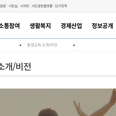
관광
시장실
시의회
시민광장플랫폼
인구정책
소통참여
생활복지
경제산업
정보공개
평생교육 소개/비전
새만금 해양거점도시 군산
정보공개 목록/청구
시민참여서비스
여권 민원
기업지원
교육
군산시 소개
군산시 관할권 주요논리
각종 신고/민원
사전정보공표
일자리/창업
차량 민원
상하수도
시청안내
새만금 관할구역 결
주민등록/인감/가
교통안내
기업목록
인사운영
SNS소식
여권발급안내
시민광장플랫폼
교육지원
투자기업 인센티브
정보공개 목록/청구
군산 현황
차량등록사업소 안내
하수도 계획
군산시 명장
사전정보공표
청사종합안내
주민등록/인감/가
시내버스
일반기업 목록
2022년도 통계
조직도
소개/비전
여권 서식
시장에게 바란다
평생교육
기업지원정책
군산의 역사
차량 신규/이전 등록
상수도시설
구인구직
수시공표
전화번호안내
각종서식
택시
사회적경제기업
2023년도 통계
업무
나의민원
학자금대출이자지원
경제 공지/서식
수상현황
저당권 설정/말소 등록
수질검사
청년뜰(청년센터/창업센터)
부서별 팩스번호
시외버스/고속버스
공장 검색
2024년도 통계
부서소
나도한마디
우리아이 꿈탐험 지원사업
기업애로해소SOS
자연지리특성
등록원부 열람/발급
상수도/하수도 요금
시청 오시는 길
철도/항공
2025년도 통계
부서별 
군산시사회적경제지원센터
칭찬합시다
시민정보화교육
강소연구개발특구
행정구역/행정지도
자동차 등록 서식
요금조회납부시스템
여객선
설문조사
부모학교예약시스템
자매결연/국제협력 도시
자동차 과태료 조회 및 납부
공공하수처리시설
교통 관련사이트
일자리 지원사업
자원봉사참여
군산어린이시청
군산의 상징
자동차 정기(종합)검사 기
주정차단속 문자알
일자리지원센터
간조회 및 검사예약
스
전자민원창
적극행정
디지털배움터