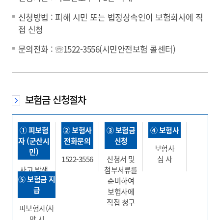
신청방법 : 피해 시민 또는 법정상속인이 보험회사에 직
접 신청
문의전화 : ☏1522-3556(시민안전보험 콜센터)
보험금 신청절차
① 피보험
② 보험사
③ 보험금
④ 보험사
자 (군산시
전화문의
신청
보험사
민)
1522-3556
신청서 및
심 사
사고 발생
첨부서류를
⑤ 보험금 지
준비하여
급
보험사에
직접 청구
피보험자(사
망 시