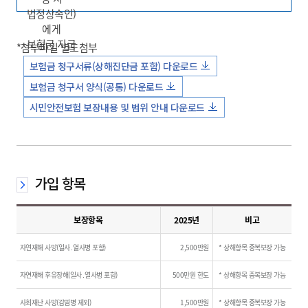
법정상속인)
에게
보험금 지급
*첨부파일 별도첨부
보험금 청구서류(상해진단금 포함) 다운로드
보험금 청구서 양식(공통) 다운로드
시민안전보험 보장내용 및 범위 안내 다운로드
가입 항목
보장항목
2025년
비고
자연재해 사망(일사․열사병 포함)
2,500만원
* 상해항목 중복보장 가능
자연재해 후유장해(일사․열사병 포함)
500만원 한도
* 상해항목 중복보장 가능
사회재난 사망(감염병 제외)
1,500만원
* 상해항목 중복보장 가능