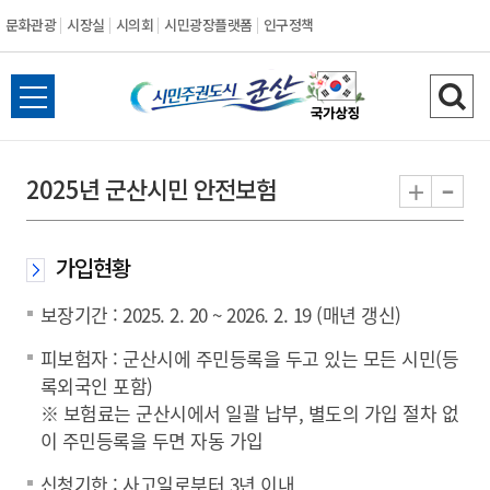
문화관광
시장실
시의회
시민광장플랫폼
인구정책
시
전
검
민
체
색
메
하
-
+
2025년 군산시민 안전보험
주
뉴
기
열
권
기
가입현황
도
보장기간 : 2025. 2. 20 ~ 2026. 2. 19 (매년 갱신)
시
피보험자 : 군산시에 주민등록을 두고 있는 모든 시민(등
록외국인 포함)
군
※ 보험료는 군산시에서 일괄 납부, 별도의 가입 절차 없
이 주민등록을 두면 자동 가입
산
신청기한 : 사고일로부터 3년 이내