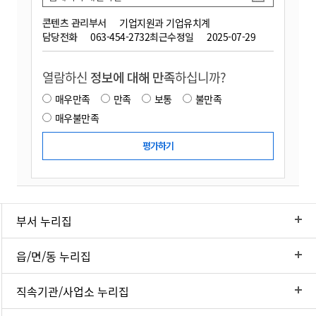
콘텐츠 관리부서
기업지원과 기업유치계
담당전화
063-454-2732
최근수정일
2025-07-29
열람하신
정보에 대해 만족
하십니까?
매우만족
만족
보통
불만족
매우불만족
부서 누리집
읍/면/동 누리집
직속기관/사업소 누리집