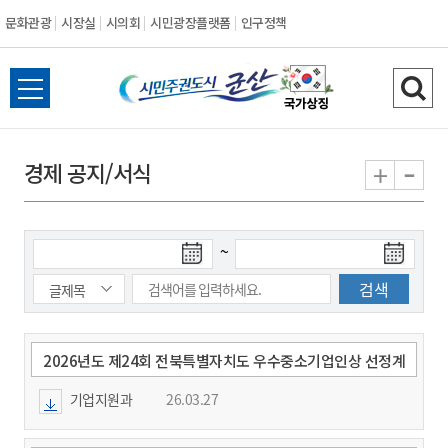
문화관광
시장실
시의회
시민광장플랫폼
인구정책
시
전
검
민
체
색
메
하
-
+
경제 공지/서식
주
뉴
기
열
권
기
검
검
~
도
색
색
시
종
시
작
료
일
일
군
2026년도 제24회 전북특별자치도 우수중소기업인상 선정계
획 공고 및 신청 안내
기업지원과
26.03.27
산