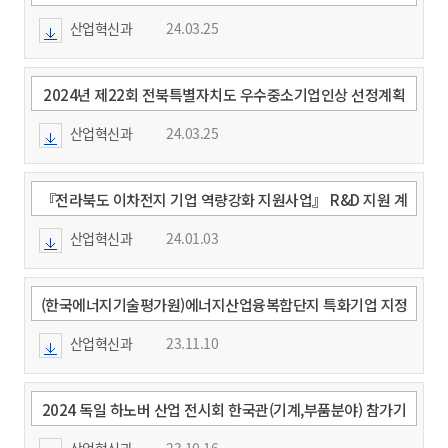
공고 및 신청안내
산업혁신과
24.03.25
2024년 제22회 전북특별자치도 우수중소기업인상 선정계획
공고 및 신청안내
산업혁신과
24.03.25
『전라북도 이차전지 기업 역량강화 지원사업』 R&D 지원 계
획 공고 안내
산업혁신과
24.01.03
(한국에너지기술평가원)에너지산업융복합단지 특화기업 지정
신청 공고 안내
산업혁신과
23.11.10
2024 독일 하노버 산업 전시회 한국관(기계,부품분야) 참가기
업 모집
산업혁신과
23.10.16