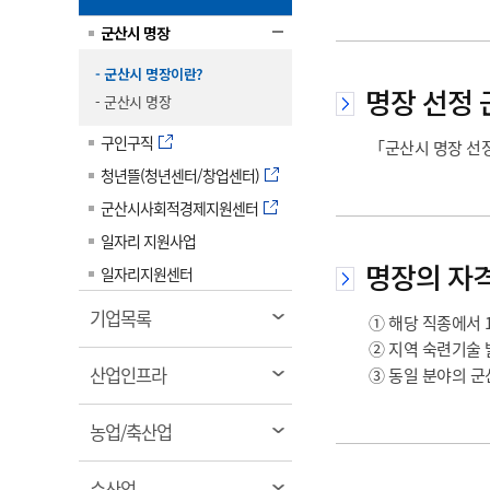
림
계약정보공개
전화번호안내
전화번호안내
전화번호안내
전화번호안내
전화번호안내
전화번호안내
전화번호안내
전화번호안내
군산시보
장사정보
군산시 명장
입찰/계약정보
읍면동소식
주민복지 안내서
주요시책
수산업
- 군산시 명장이란?
찾아오시는길
찾아오시는길
찾아오시는길
찾아오시는길
찾아오시는길
찾아오시는길
찾아오시는길
찾아오시는길
명장 선정 
용역과제
민원편의제도
웹진 열린군산
- 군산시 명장
시정계획
어업현황
타기관소식
민원 1회방문 처리제
구인구직
주요업무
「군산시 명장 선정
수산물 안전정보
청년뜰(청년센터/창업센터)
어디서나 민원처리제
시정백서
군산수산물 소비촉진행사
상품권 구매 사용 및 관리
군산시사회적경제지원센터
사전심사 청구제도
군산 특화 수산물
일자리 지원사업
민원인 후견인제
명장의 자
일자리지원센터
복합민원 상담예약제
폐업신고 원스톱서비스
열
기업목록
① 해당 직종에서 
림
납세자 보호관제도
② 지역 숙련기술
열
산업인프라
③ 동일 분야의 군
『안심상속』 원스톱 서비
림
스
열
농업/축산업
림
열
수산업