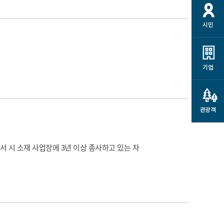
개
재정정보 공개
공공저작물
션
시민
통계정보
행정규제개혁
소상공인 지원
민방위/재난안전
시스템
행정규제개혁안내
고유가 피해지원금
민방위
규제신문고
군산사랑배달 배달의명수
기업
재난안전
규제입증요청
카드수수료 지원
풍수해보험
사
규제정보포털
소상공인지원
재해예방
관광객
관련기관 안내
군산시착한가격업소
시민대상보험
통계
서 시 소재 사업장에 3년 이상 종사하고 있는 자
영조물 배상보험
인 현황
군산시민 안전보험
군산시민 자전거보험
군산 상품
농업인안전보험 농가부담
 가이드북
금 지원사업