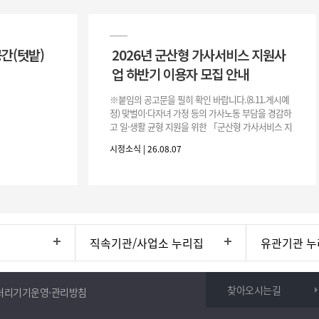
공간(텃밭)
2026년 군산형 가사서비스 지원사
업 하반기 이용자 모집 안내
※붙임의 공고문을 필히 확인 바랍니다.(8.11.게시예
정) 맞벌이·다자녀 가정 등의 가사노동 부담을 경감하
고 일·생활 균형 지원을 위한 「군산형 가사서비스 지
원사업」하반기 이용자를 다음과 같이 추가 모집하오
시정소식 | 26.08.07
니 많은 참여 바랍니다. 1
직속기관/사업소 누리집
유관기관 누
찾아오시는길
처리기기운영·관리방침