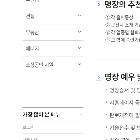
명장의 추
림
열
건설
① 각 읍면동장
림
② 군산시 소재 기
열
부동산
③ 각 업종별 협회
림
④ 그 밖에 숙련기
열
에너지
림
열
소상공인 지원
림
명장 예우 
명장증서 및 
시홈페이지 등
가장 많이 본 메뉴
판로개척에 필
기술전수 및 
로그인
각종 교육‧훈
시정소식