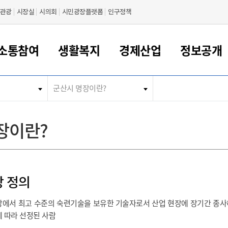
관광
시장실
시의회
시민광장플랫폼
인구정책
소통참여
생활복지
경제산업
정보공개
군산시 명장이란?
새만금 해양거점도시 군산
정보공개 목록/청구
시민참여서비스
여권 민원
기업지원
교육
군산시 소개
군산시 관할권 주요논리
각종 신고/민원
사전정보공표
일자리/창업
차량 민원
상하수도
시청안내
새만금 관할구역 결
주민등록/인감/가
교통안내
기업목록
인사운영
SNS소식
여권발급안내
시민광장플랫폼
교육지원
투자기업 인센티브
정보공개 목록/청구
군산 현황
차량등록사업소 안내
하수도 계획
군산시 명장
사전정보공표
청사종합안내
주민등록/인감/가
시내버스
일반기업 목록
2022년도 통계
조직도
장이란?
여권 서식
시장에게 바란다
평생교육
기업지원정책
군산의 역사
차량 신규/이전 등록
상수도시설
구인구직
수시공표
전화번호안내
각종서식
택시
사회적경제기업
2023년도 통계
업무
나의민원
학자금대출이자지원
경제 공지/서식
수상현황
저당권 설정/말소 등록
수질검사
청년뜰(청년센터/창업센터)
부서별 팩스번호
시외버스/고속버스
공장 검색
2024년도 통계
부서소
나도한마디
우리아이 꿈탐험 지원사업
기업애로해소SOS
자연지리특성
등록원부 열람/발급
상수도/하수도 요금
시청 오시는 길
철도/항공
2025년도 통계
부서별 
군산시사회적경제지원센터
장 정의
칭찬합시다
시민정보화교육
강소연구개발특구
행정구역/행정지도
자동차 등록 서식
요금조회납부시스템
여객선
설문조사
부모학교예약시스템
자매결연/국제협력 도시
자동차 과태료 조회 및 납부
공공하수처리시설
교통 관련사이트
일자리 지원사업
장에서 최고 수준의 숙련기술을 보유한 기술자로서 산업 현장에 장기간 종사
자원봉사참여
군산어린이시청
군산의 상징
자동차 정기(종합)검사 기
주정차단속 문자알
 따라 선정된 사람
일자리지원센터
간조회 및 검사예약
스
전자민원창
적극행정
디지털배움터