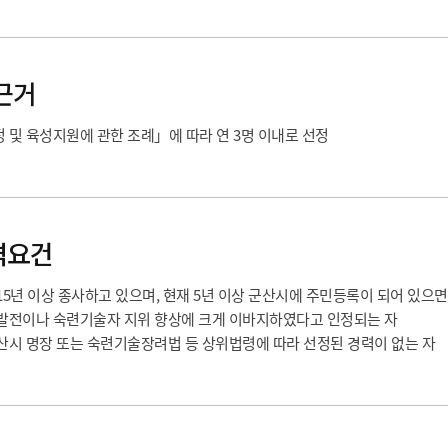
위원회 현황
공공데이터 개방
업무추진비공
군산시 무상교통
공부의 명수
정부24
위원회 명단공개
공공데이터 개방
예산/재정
법률정보
국민신문고
건설
부동산
에너지
환경
청소
위생
근거
위원회 회의록 공개
공공데이터 수요조사
민원편람/서식
한눈에 서비스
전자가족관계등록
예산안내
조례규칙 입법예고
경제동향
도로/가로등
부동산 정보
태양광
환경선언문
청소정보
공중위생
재정공시
조례규칙 입법예고(구)
물가정보
 및 육성지원에 관한 조례」에 따라 연 3명 이내로 선정
자전거
주소/건축/지적/지리정보
가스/석유
인터넷등기소
환경기본정보
대형폐기물 배출신고
위생용품 제조업
결산보고서
법률정보 관련사이트
사회조사
조상땅찾기
국세청홈택스
화학물질 관리지도
공모사업
생활쓰레기 처리요령
식품위생
중기지방재정계획
사업체조
위택스
미세먼지 대응
음식물쓰레기 처리요령
문화 콘텐츠업
투자심사
통계연보
부동산통합민원
격요건
환경영향평가
폐기물 처리시설 현황
예산낭비신고
청년통계
체육
공공데이터포털
석면해체 건축물정보
보조금 부정수급 신고
주민등록
15년 이상 종사하고 있으며, 현재 5년 이상 군산시에 주민등록이 되어 있으면
새올전자민원창구
체육시설 안내
환경오염업소 공개
공유재산
체류외국
 발전이나 숙련기술자 지위 향상에 크게 이바지하였다고 인정되는 자
군산시체육회
환경 관련사이트
산시 명장 또는 숙련기술장려법 등 상위법령에 따라 선정된 경력이 없는 자
재정용어사전
생활체육 공지
군산시 고향사랑기부제
고향사랑기부제 소개
군산상품