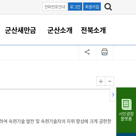
전화번호안내
로그인
회원가입
군산새만금
군산소개
전북소개
정 대응
족관계
부서/업무
RE100의 중심 새만금
도시/공원/주택
산업인프라
정책실명제
토지/건축
읍면동 안내
군산새만금 홍보 영상
조직운영6대지표
농업/축산업
도시재생
지방세
족관계
도시계획/지구단위계획
군산국가산업단지
정책실명제 안내
지방세
도시재생사업
민선8기 농업비전/발전방
공무원 정원
향
-
+
공원녹지
군산2국가산업단지
국민신청실명제안내
지방세환급금신청
도시재생(현장)지원센터
과장급이상 상위직 비율
농산물 유통
식
주택
새만금산업단지
정책실명제 중점관리 대상
지방세 상담챗봇
도시재생시설 현황
공무원 1인당 주민수
가축방역
자료실
자유무역지역
도시재생 공지/행사
현장공무원 비율
동물복지
지방산업단지
재정규모대비 인건비운영
시민광장
농공단지
실국본부수
플랫폼
하여 숙련기술 발전 및 숙련기술자의 지위 향상에 크게 공헌한
림 서비
산업단지 지도
내고장 알리미
구
항만/여객/공항/철도/컨벤