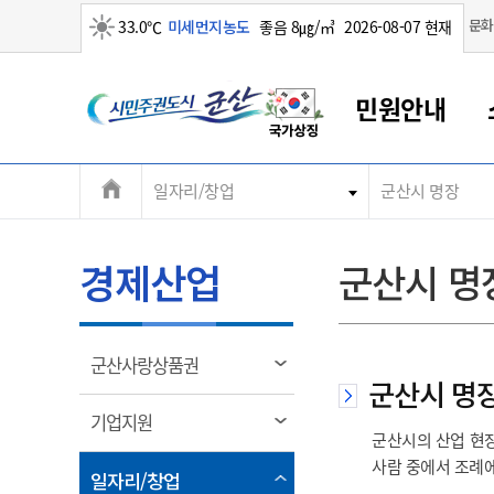
맑음
문화
33.0℃
미세먼지농도
좋음 8㎍/㎥
2026-08-07 현재
시
민원안내
민
전
일자리/창업
군산시 명장
군산새만금
민원안내
소통참여
생활복지
경제산업
정보공개
군산소개
전북소개
주
군산에서 시작되는 새만금
전북특별자치도 소개
군산사랑상품권
민원창구안내
정보공개제도
복지/보건
시정알림
군산시 비전
체
권
민원이용안내
시정소식
인구정책
상품권 안내
제도안내
전북특별자치도란?
메
경제산업
군산시 명
민원수수료
시험/채용
통합돌봄
상품권 공지사항
비공개대상정보
전북특별자치도 용어 Q&A
뉴
도
종합민원창구
보도자료
주민복지
상품권 Q&A
불복구제절차
자료실
시
아름다운 배려창구
행사안내
아동/청소년
상품권 이용규약
수수료
열
군산사랑상품권
홍보영상 게시판
군산시 명
토지정보민원창구
행사일정표
여성/가족
판매대행점 조회
정보공개서식
림
군
대표전화
대표전화
대표전화
대표전화
대표전화
대표전화
대표전화
대표전화
063-454-4000
063-454-4000
063-454-4000
063-454-4000
063-454-4000
063-454-4000
063-454-4000
063-454-4000
열
기업지원
무인민원발급기
교육안내
노인복지
지류상품권 재고조회
군산시의 산업 현
림
산
보건소식
장애인복지
사람 중에서 조례에
부서 및 담당자 연락처
부서 및 담당자 연락처
부서 및 담당자 연락처
부서 및 담당자 연락처
부서 및 담당자 연락처
부서 및 담당자 연락처
부서 및 담당자 연락처
부서 및 담당자 연락처
열
일자리/창업
고시공고
사회서비스(바우처)