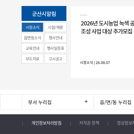
군산시알림
2026년 도시농업 녹색 
시정소식
시험/채용
조성 사업 대상 추가모집
(municipal
읍면동소식
행사안내
news)
교육안내
행사일정표
보도자료
고시공고
시정소식 | 26.08.07
부서 누리집
읍/면/동 누리집
개인정보처리방침
저작권 정책
영상정보