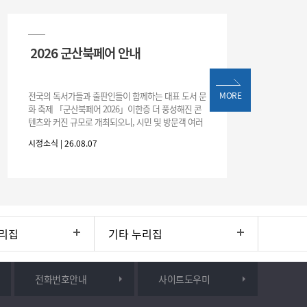
2026 군산북페어 안내
전국의 독서가들과 출판인들이 함께하는 대표 도서 문
MORE
화 축제 「군산북페어 2026」이한층 더 풍성해진 콘
텐츠와 커진 규모로 개최되오니, 시민 및 방문객 여러
분의 많은 관심과 참여 바랍니다.□ 행사 개요행사 기
시정소식 | 26.08.07
간: 2026. 8. 28.
리집
기타 누리집
전화번호안내
사이트도우미