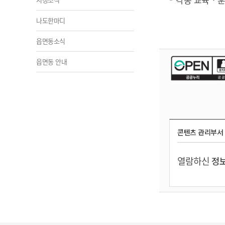
나도한마디
읍면동소식
읍면동 안내
콘텐츠 관리부서
열람하신
정보