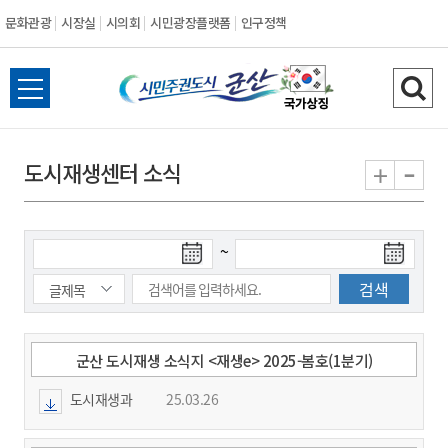
문화관광
시장실
시의회
시민광장플랫폼
인구정책
시
전
검
민
체
색
메
하
-
+
도시재생센터 소식
주
뉴
기
열
권
기
검
검
~
도
색
색
시
종
시
작
료
일
일
군
군산 도시재생 소식지 <재생e> 2025-봄호(1분기)
도시재생과
25.03.26
산