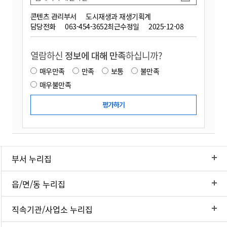
콘텐츠 관리부서
도시재생과 재생기획계
담당전화
063-454-3652
최근수정일
2025-12-08
열람하신
정보에 대해 만족
하십니까?
매우만족
만족
보통
불만족
매우불만족
부서 누리집
읍/면/동 누리집
직속기관/사업소 누리집