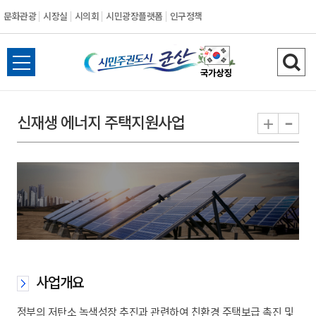
문화관광
시장실
시의회
시민광장플랫폼
인구정책
시
전
검
민
체
색
메
하
-
+
신재생 에너지 주택지원사업
주
뉴
기
열
권
기
도
시
군
사업개요
산
정부의 저탄소 녹색성장 추진과 관련하여 친환경 주택보급 촉진 및