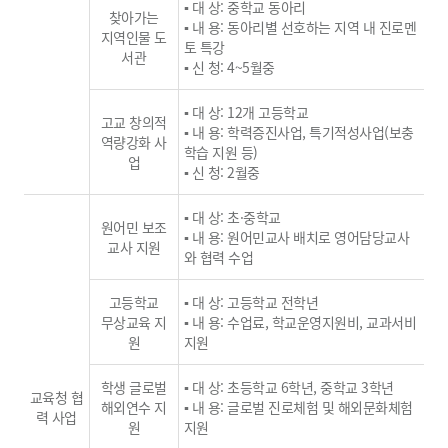
▪ 대 상: 중학교 동아리
찾아가는
▪ 내 용: 동아리별 선호하는 지역 내 진로멘
지역인물 도
토 특강
서관
▪ 신 청: 4~5월중
▪ 대 상: 12개 고등학교
고교 창의적
▪ 내 용: 학력증진사업, 특기적성사업(보충
역량강화 사
학습 지원 등)
업
▪ 신 청: 2월중
▪ 대 상: 초·중학교
원어민 보조
▪ 내 용: 원어민교사 배치로 영어담당교사
교사 지원
와 협력 수업
고등학교
▪ 대 상: 고등학교 전학년
무상교육 지
▪ 내 용: 수업료, 학교운영지원비, 교과서비
원
지원
학생 글로벌
▪ 대 상: 초등학교 6학년, 중학교 3학년
교육청 협
해외연수 지
▪ 내 용: 글로벌 진로체험 및 해외문화체험
력 사업
원
지원