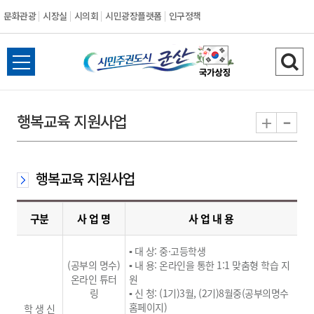
문화관광
시장실
시의회
시민광장플랫폼
인구정책
시
전
검
민
체
색
메
하
-
+
행복교육 지원사업
주
뉴
기
열
권
기
행복교육 지원사업
도
시
구분
사 업 명
사 업 내 용
군
▪ 대 상: 중·고등학생
(공부의 명수)
▪ 내 용: 온라인을 통한 1:1 맞춤형 학습 지
온라인 튜터
원
산
링
▪ 신 청: (1기)3월, (2기)8월중(공부의명수
홈페이지)
학 생 신