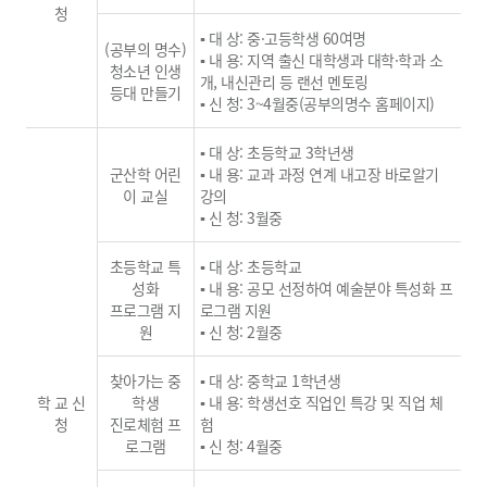
청
▪ 대 상: 중·고등학생 60여명
(공부의 명수)
▪ 내 용: 지역 출신 대학생과 대학·학과 소
청소년 인생
개, 내신관리 등 랜선 멘토링
등대 만들기
▪ 신 청: 3~4월중(공부의명수 홈페이지)
▪ 대 상: 초등학교 3학년생
군산학 어린
▪ 내 용: 교과 과정 연계 내고장 바로알기
이 교실
강의
▪ 신 청: 3월중
초등학교 특
▪ 대 상: 초등학교
성화
▪ 내 용: 공모 선정하여 예술분야 특성화 프
프로그램 지
로그램 지원
원
▪ 신 청: 2월중
찾아가는 중
▪ 대 상: 중학교 1학년생
학 교 신
학생
▪ 내 용: 학생선호 직업인 특강 및 직업 체
청
진로체험 프
험
로그램
▪ 신 청: 4월중