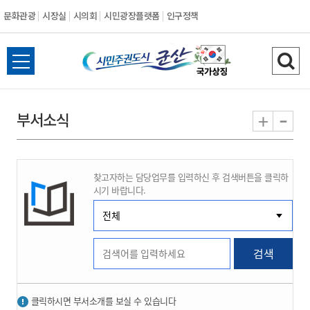
문화관광
시장실
시의회
시민광장플랫폼
인구정책
시
전
검
민
체
색
메
하
-
+
부서소식
주
뉴
기
열
권
기
찾고자하는 담당업무를 입력하신 후 검색버튼을 클릭하
도
시기 바랍니다.
시
군
검색
산
클릭하시면 부서소개를 보실 수 있습니다