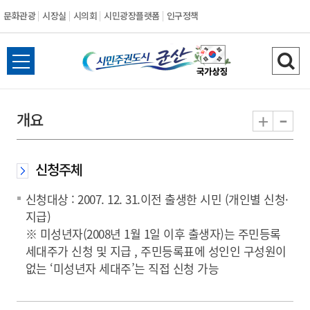
문화관광
시장실
시의회
시민광장플랫폼
인구정책
시
전
검
민
체
색
메
하
-
+
개요
주
뉴
기
열
권
기
신청주체
도
신청대상 : 2007. 12. 31.이전 출생한 시민 (개인별 신청·
시
지급)
※ 미성년자(2008년 1월 1일 이후 출생자)는 주민등록
군
세대주가 신청 및 지급 , 주민등록표에 성인인 구성원이
없는 ‘미성년자 세대주’는 직접 신청 가능
산