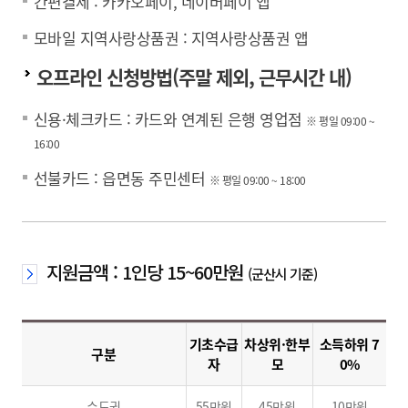
간편결제 : 카카오페이, 네이버페이 앱
모바일 지역사랑상품권 : 지역사랑상품권 앱
오프라인 신청방법(주말 제외, 근무시간 내)
신용·체크카드 : 카드와 연계된 은행 영업점
※ 평일 09:00 ~
16:00
선불카드 : 읍면동 주민센터
※ 평일 09:00 ~ 18:00
지원금액 : 1인당 15~60만원
(군산시 기준)
기초수급
차상위·한부
소득하위 7
구분
자
모
0%
수도권
55만원
45만원
10만원