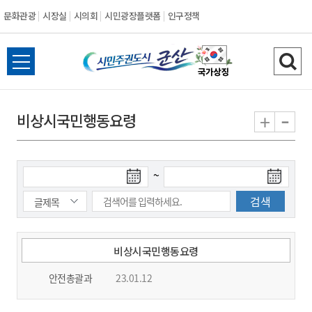
문화관광
시장실
시의회
시민광장플랫폼
인구정책
시
전
검
민
체
색
메
하
-
+
비상시국민행동요령
주
뉴
기
열
권
기
검
검
~
도
색
색
시
종
시
작
료
일
일
군
비상시국민행동요령
안전총괄과
23.01.12
산