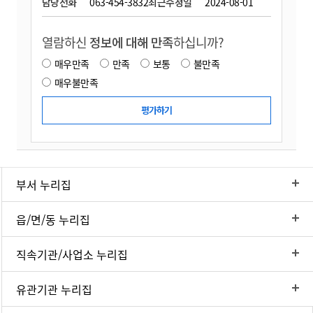
담당전화
063-454-3832
최근수정일
2024-08-01
열람하신
정보에 대해 만족
하십니까?
매우만족
만족
보통
불만족
매우불만족
부서 누리집
읍/면/동 누리집
직속기관/사업소 누리집
유관기관 누리집