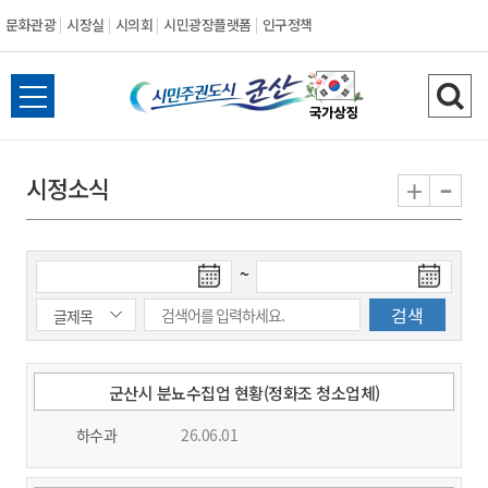
문화관광
시장실
시의회
시민광장플랫폼
인구정책
시
전
검
민
체
색
메
하
-
+
시정소식
주
뉴
기
열
권
기
검
검
~
도
색
색
시
종
시
작
료
일
일
군
군산시 분뇨수집업 현황(정화조 청소업체)
하수과
26.06.01
산