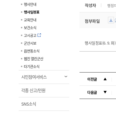
계약정보공개
행사안내
작성자
행정
전화번호안내
전화번호안내
전화번호안내
전화번호안내
전화번호안내
전화번호안내
전화번호안내
전화번호안내
군산시보
장사정보
행사일정표
입찰/계약정보
읍면동소식
주민복지 안내서
주요시책
수산업
찾아오시는길
찾아오시는길
찾아오시는길
찾아오시는길
찾아오시는길
찾아오시는길
찾아오시는길
찾아오시는길
교육안내
첨부파일
용역과제
민원편의제도
웹진 열린군산
시정계획
어업현황
보건소식
타기관소식
민원 1회방문 처리제
주요업무
수산물 안전정보
고시공고
어디서나 민원처리제
시정백서
행사일정표(6. 9. 화)
군산시보
군산수산물 소비촉진행사
상품권 구매 사용 및 관리
사전심사 청구제도
읍면동소식
군산 특화 수산물
민원인 후견인제
웹진 열린군산
복합민원 상담예약제
타기관소식
폐업신고 원스톱서비스
열
시민참여서비스
이전글
납세자 보호관제도
림
열
『안심상속』 원스톱 서비
각종 신고/민원
다음글
스
림
열
SNS소식
림