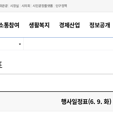
화관광
시장실
시의회
시민광장플랫폼
인구정책
소통참여
생활복지
경제산업
정보공개
새만금 해양거점도시 군산
정보공개 목록/청구
시민참여서비스
여권 민원
기업지원
교육
군산시 소개
군산시 관할권 주요논리
각종 신고/민원
사전정보공표
일자리/창업
차량 민원
상하수도
시청안내
새만금 관할구역 결
주민등록/인감/가
교통안내
기업목록
인사운영
SNS소식
여권발급안내
시민광장플랫폼
교육지원
투자기업 인센티브
정보공개 목록/청구
군산 현황
차량등록사업소 안내
하수도 계획
군산시 명장
사전정보공표
청사종합안내
주민등록/인감/가
시내버스
일반기업 목록
2022년도 통계
조직도
표
여권 서식
시장에게 바란다
평생교육
기업지원정책
군산의 역사
차량 신규/이전 등록
상수도시설
구인구직
수시공표
전화번호안내
각종서식
택시
사회적경제기업
2023년도 통계
업무
나의민원
학자금대출이자지원
경제 공지/서식
수상현황
저당권 설정/말소 등록
수질검사
청년뜰(청년센터/창업센터)
부서별 팩스번호
시외버스/고속버스
공장 검색
2024년도 통계
부서소
나도한마디
우리아이 꿈탐험 지원사업
기업애로해소SOS
자연지리특성
등록원부 열람/발급
상수도/하수도 요금
시청 오시는 길
철도/항공
2025년도 통계
부서별 
군산시사회적경제지원센터
칭찬합시다
시민정보화교육
강소연구개발특구
행정구역/행정지도
자동차 등록 서식
요금조회납부시스템
여객선
설문조사
부모학교예약시스템
자매결연/국제협력 도시
자동차 과태료 조회 및 납부
공공하수처리시설
교통 관련사이트
일자리 지원사업
행사일정표(6. 9. 화)
자원봉사참여
군산어린이시청
군산의 상징
자동차 정기(종합)검사 기
주정차단속 문자알
일자리지원센터
간조회 및 검사예약
스
전자민원창
적극행정
디지털배움터