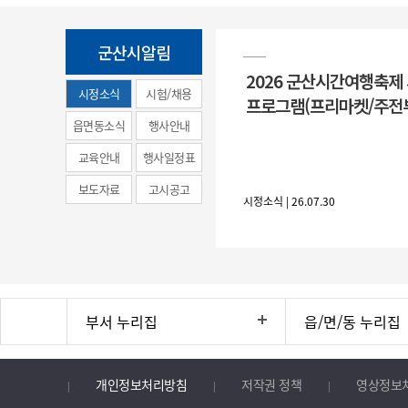
군산시알림
2026 군산시간여행축제
시정소식
시험/채용
프로그램(프리마켓/주전
(municipal
읍면동소식
행사안내
news)
교육안내
행사일정표
보도자료
고시공고
시정소식 | 26.07.30
부서 누리집
읍/면/동 누리집
개인정보처리방침
저작권 정책
영상정보