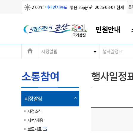
맑음
문
27.0℃
미세먼지농도
좋음 26㎍/㎥
2026-08-07 현재
시
민원안내
민
전
시정알림
행사일정표
군산새만금
민원안내
소통참여
생활복지
경제산업
정보공개
군산소개
전북소개
주
군산에서 시작되는 새만금
전북특별자치도 소개
군산사랑상품권
민원창구안내
정보공개제도
복지/보건
시정알림
군산시 비전
체
권
민원이용안내
시정소식
인구정책
상품권 안내
제도안내
전북특별자치도란?
메
소통참여
행사일정
민원수수료
시험/채용
통합돌봄
상품권 공지사항
비공개대상정보
전북특별자치도 용어 Q&A
뉴
도
종합민원창구
보도자료
주민복지
상품권 Q&A
불복구제절차
자료실
시
아름다운 배려창구
행사안내
아동/청소년
상품권 이용규약
수수료
열
시정알림
홍보영상 게시판
토지정보민원창구
행사일정표
여성/가족
판매대행점 조회
정보공개서식
림
군
대표전화
대표전화
대표전화
대표전화
대표전화
대표전화
대표전화
대표전화
063-454-4000
063-454-4000
063-454-4000
063-454-4000
063-454-4000
063-454-4000
063-454-4000
063-454-4000
시정소식
무인민원발급기
교육안내
노인복지
지류상품권 재고조회
시험/채용
산
보건소식
장애인복지
부서 및 담당자 연락처
부서 및 담당자 연락처
부서 및 담당자 연락처
부서 및 담당자 연락처
부서 및 담당자 연락처
부서 및 담당자 연락처
부서 및 담당자 연락처
부서 및 담당자 연락처
보도자료
고시공고
사회서비스(바우처)