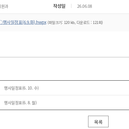
위원회 현황
공공데이터 개방
업무추진비공
군산시 무상교통
작성일
지원과
26.06.08
공부의 명수
정부24
위원회 명단공개
공공데이터 개방
예산/재정
법률정보
국민신문고
건설
부동산
에너지
○행사일정표(6.9.화).hwpx
(파일크기: 120 kb, 다운로드 : 121회)
환경
청소
위생
위원회 회의록 공개
공공데이터 수요조사
민원편람/서식
한눈에 서비스
전자가족관계등록
예산안내
조례규칙 입법예고
경제동향
도로/가로등
부동산 정보
태양광
환경선언문
청소정보
공중위생
재정공시
조례규칙 입법예고(구)
물가정보
자전거
주소/건축/지적/지리정보
가스/석유
인터넷등기소
환경기본정보
대형폐기물 배출신고
위생용품 제조업
결산보고서
법률정보 관련사이트
사회조사
조상땅찾기
국세청홈택스
화학물질 관리지도
공모사업
생활쓰레기 처리요령
식품위생
중기지방재정계획
사업체조
위택스
미세먼지 대응
음식물쓰레기 처리요령
문화 콘텐츠업
투자심사
통계연보
부동산통합민원
환경영향평가
폐기물 처리시설 현황
예산낭비신고
청년통계
체육
공공데이터포털
석면해체 건축물정보
보조금 부정수급 신고
주민등록
새올전자민원창구
행사일정표(6. 10. 수)
체육시설 안내
환경오염업소 공개
공유재산
체류외국
군산시체육회
환경 관련사이트
재정용어사전
행사일정표(6. 8. 월)
생활체육 공지
군산시 고향사랑기부제
고향사랑기부제 소개
군산상품
목록