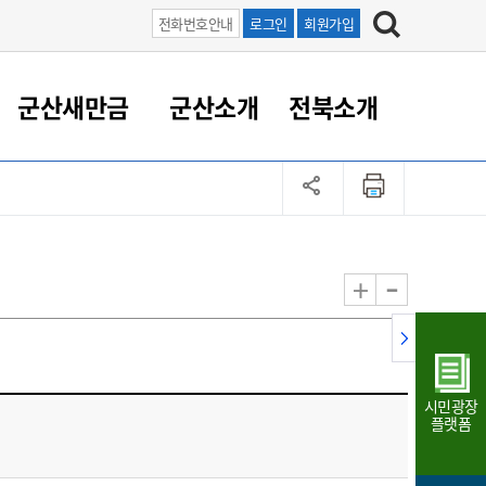
전화번호안내
로그인
회원가입
군산새만금
군산소개
전북소개
정 대응
족관계
부서/업무
RE100의 중심 새만금
도시/공원/주택
산업인프라
정책실명제
토지/건축
읍면동 안내
군산새만금 홍보 영상
조직운영6대지표
농업/축산업
도시재생
지방세
족관계
도시계획/지구단위계획
군산국가산업단지
정책실명제 안내
지방세
도시재생사업
민선8기 농업비전/발전방
공무원 정원
향
-
+
공원녹지
군산2국가산업단지
국민신청실명제안내
지방세환급금신청
도시재생(현장)지원센터
과장급이상 상위직 비율
농산물 유통
식
주택
새만금산업단지
정책실명제 중점관리 대상
지방세 상담챗봇
도시재생시설 현황
공무원 1인당 주민수
가축방역
자료실
자유무역지역
도시재생 공지/행사
현장공무원 비율
동물복지
지방산업단지
재정규모대비 인건비운영
시민광장
농공단지
실국본부수
플랫폼
림 서비
산업단지 지도
내고장 알리미
구
항만/여객/공항/철도/컨벤