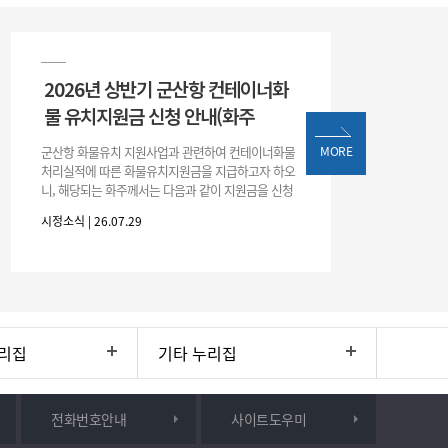
2026년 상반기 군산항 컨테이너화
물 유치지원금 신청 안내(화주
군산항 화물유치 지원사업과 관련하여 컨테이너화물
MORE
처리실적에 따른 화물유치지원금을 지급하고자 하오
니, 해당되는 화주께서는 다음과 같이 지원금을 신청
하시기 바랍니다. 1. 해당기간 : ‘25. 11. 1. ~ '26. 4. 30.
시정소식 | 26.07.29
(6개월
리집
기타 누리집
전화번호안내
사이트도우미