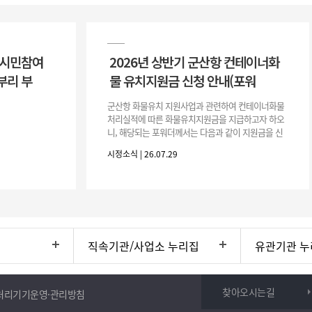
 시민참여
2026년 상반기 군산항 컨테이너화
부리 부
물 유치지원금 신청 안내(포워
군산항 화물유치 지원사업과 관련하여 컨테이너화물
처리실적에 따른 화물유치지원금을 지급하고자 하오
니, 해당되는 포워더께서는 다음과 같이 지원금을 신
청하시기 바랍니다. 1. 해당기간 : ‘25. 11. 1. ~ '26. 4.
시정소식 | 26.07.29
30.(6개
직속기관/사업소 누리집
유관기관 누
찾아오시는길
처리기기운영·관리방침