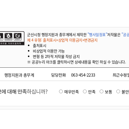
기부자 예우제
기부자 명예의 전당
기금사업
군산시 답례품
군산시청 행정지원과 총무계에서 제작한
"행사일정표"
저작물은
"공공
고향사랑기부제 소식
제 4 유형: 출처표시+상업적 이용금지+변경금지
출처표시
비상업적 이용만 가능
변형 등 2차적 저작물 작성 금지
※ 공공누리 마크를 클릭하시면 상세내용을 확인 하실 수 있습니다.
행정지원과 총무계
담당전화
063-454-2233
최근수정
에 대해 만족
하십니까?
매우만족
만족
보통
불만