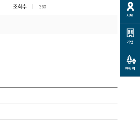
개
재정정보 공개
공공저작물
션
조회수
360
시민
통계정보
행정규제개혁
소상공인 지원
민방위/재난안전
시스템
행정규제개혁안내
고유가 피해지원금
민방위
규제신문고
군산사랑배달 배달의명수
기업
재난안전
규제입증요청
카드수수료 지원
풍수해보험
사
규제정보포털
소상공인지원
재해예방
관광객
관련기관 안내
군산시착한가격업소
시민대상보험
통계
영조물 배상보험
인 현황
군산시민 안전보험
군산시민 자전거보험
군산 상품
농업인안전보험 농가부담
 가이드북
금 지원사업