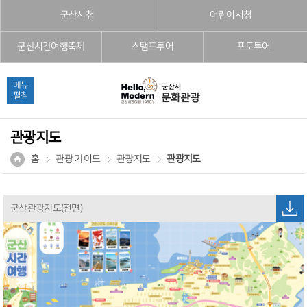
본문으로 바로가기
주메뉴 바로가기
풋터 바로가기
군산시청
어린이시청
군산시간여행축제
스탬프투어
포토투어
메뉴
펼침
관광지도
홈
관광 가이드
관광지도
관광지도
군산관광지도(전면)