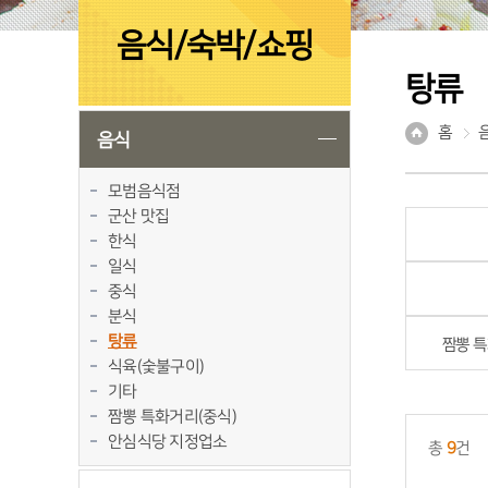
음식/숙박/쇼핑
탕류
홈
음식
모범음식점
군산 맛집
한식
일식
중식
분식
탕류
짬뽕 특
식육(숯불구이)
기타
짬뽕 특화거리(중식)
안심식당 지정업소
총
9
건