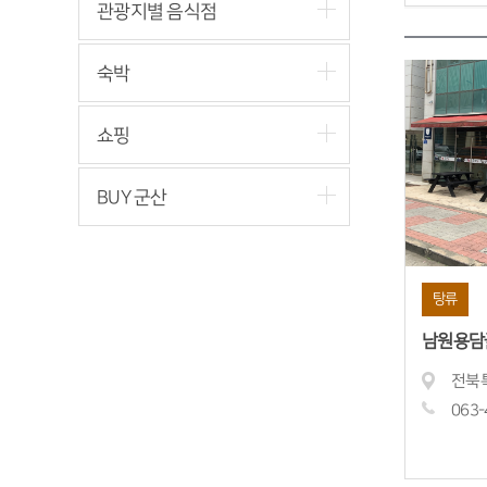
관광지별 음식점
숙박
쇼핑
BUY 군산
탕류
남원용담
063-