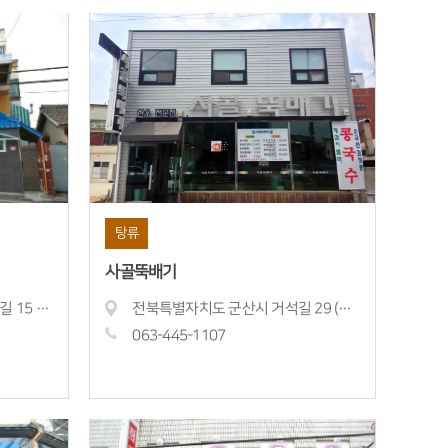
탕류
사골뚝배기
전북특별자치도 군산시 구영7길 15 (월명동)
전북특별자치도 군산시 거석길 29 (신창동)
063-445-
1107