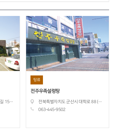
탕류
전주우족설렁탕
전북특별자치도 군산시 칠성5길 159 (소룡동)
전북특별자치도 군산시 대학로 88 (금광동)
063-445-
9502