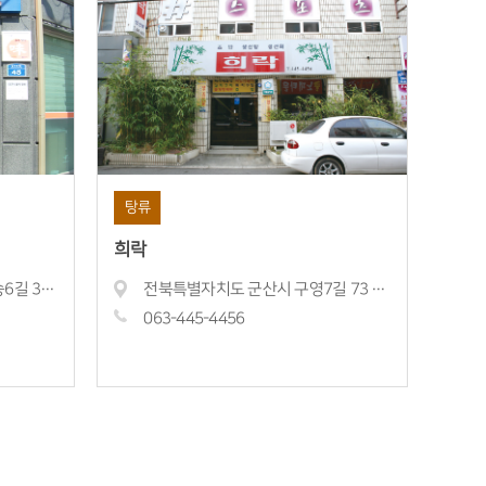
탕류
희락
전북특별자치도 군산시 남수송6길 3-8 (수송동)
전북특별자치도 군산시 구영7길 73 (중앙로1가)
063-445-
4456