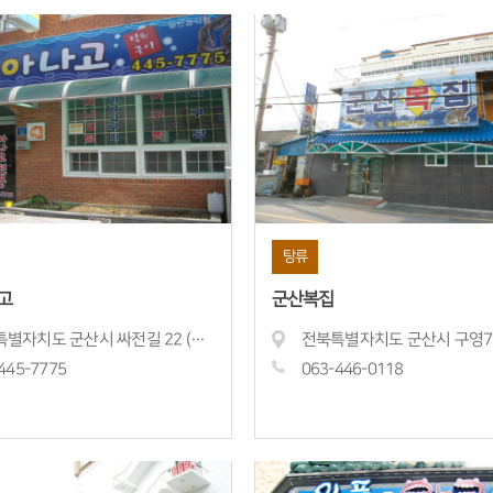
탕류
고
군산복집
전북특별자치도 군산시 싸전길 22 (죽성동)
445-
7775
063-446-
0118