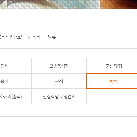
음식/숙박/쇼핑
음식
탕류
전체
모범음식점
군산 맛집
중식
분식
탕류
화거리(중식)
안심식당 지정업소