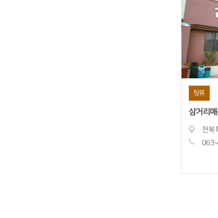
탕류
삼거리매
063-