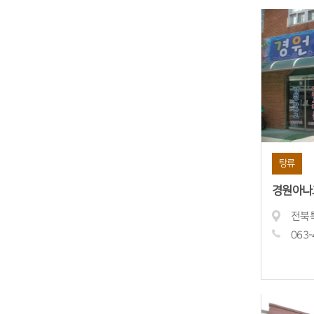
탕류
경원아나
063-