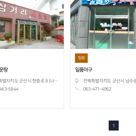
탕류
운탕
일품아구
전북특별자치도 군산시 현충로 8 (나운동)
463-
5844
063-471-
4962
1