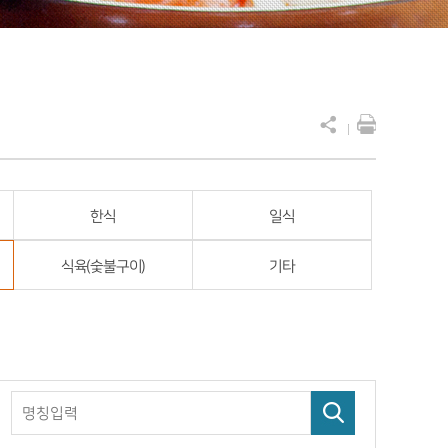
한식
일식
식육(숯불구이)
기타