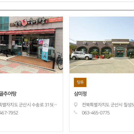
탕류
골추어탕
삼미정
전북특별자치도 군산시 수송로 315(미장동)
467-
7952
063-465-
0775