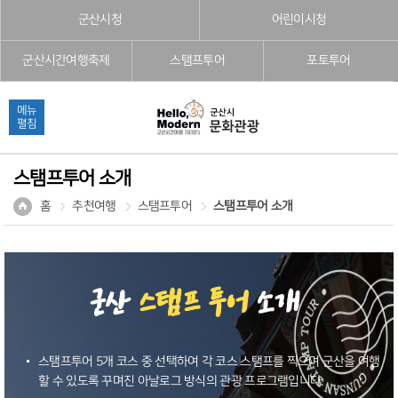
본문으로 바로가기
주메뉴 바로가기
풋터 바로가기
군산시청
어린이시청
군산시간여행축제
스탬프투어
포토투어
메뉴
펼침
스탬프투어 소개
홈
추천여행
스탬프투어
스탬프투어 소개
군산
스탬프 투어
소개
스탬프투어 5개 코스 중 선택하여 각 코스 스탬프를 찍으며 군산을 여행
할 수 있도록 꾸며진 아날로그 방식의 관광 프로그램입니다.