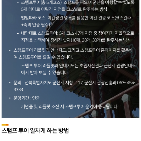
스탬프투어(총 5개코스): 스탬프를 찍으며 군산을 여행할 수 있도록
5개 테마로 이뤄진 지점을 코스별로 완주하는 방식
별빛따라 코스: 야간경관 명소를 활용한 야간 관광 코스(코스완주
+숙박 인증 필수)
내맘대로 스탬프투어: 5개 코스 47개 지점 중 참여자가 자율적으로
지점을 선택하여 정해진 숫자(10개, 20개, 30개)를 완주하는 방식
스탬프투어 리플릿과 안내지도, 그리고 스탬프투어 홈페이지를 활용하
여 스탬프투어를 즐길 수 있습니다.
스탬프 투어 리플릿과 안내지도는 초원사진관과 군산시 관광안내소
에서 받아 보실 수 있습니다.
문의 : 전북특별자치도 군산시 시청로 17, 군산시 관광진흥과 063- 454-
3333
운영기간 : 연중
기념품 및 리플릿 소진 시 스탬프투어 운영이 종료됩니다.
스탬프 투어 알차게 하는 방법