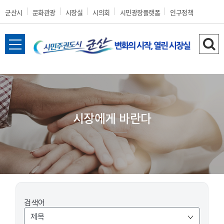
군산시
문화관광
시장실
시의회
시민광장플랫폼
인구정책
전
검
체
색
메
하
뉴
기
열
기
시장에게 바란다