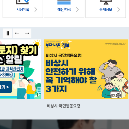
시정계획
예산/재정
통계정보
비상시 국민행동요령
군산먹거리통합지원센
01.03(화)~