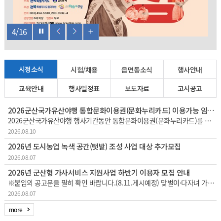
4
/
16
시정소식
시험/채용
읍면동소식
행사안내
교육안내
행사일정표
보도자료
고시공고
2026군산국가유산야행 통합문화이용권(문화누리카드) 이용가능 임시가맹점 안내
2026군산국가유산야행 행사기간동안 통합문화이용권(문화누리카드)를 이용할 수 있는 임시가맹점 51개소를 안내드립니다.※ 1~45번 : 실제 매장위치, 46~51번 (노란색표시 6군데): 해망굴일원 임시부스내에서 문화누리카드 결제가능
2026.08.10
2026년 도시농업 녹색 공간(텃밭) 조성 사업 대상 추가모집
2026.08.07
2026년 군산형 가사서비스 지원사업 하반기 이용자 모집 안내
※붙임의 공고문을 필히 확인 바랍니다.(8.11.게시예정) 맞벌이·다자녀 가정 등의 가사노동 부담을 경감하고 일·생활 균형 지원을 위한 「군산형 가사서비스 지원사업」하반기 이용자를 다음과 같이 추가 모집하오니 많은 참여 바랍니다. 1
2026.08.07
more