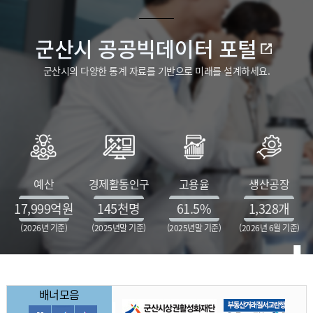
군산시 공공빅데이터 포털
군산시의 다양한 통계 자료를 기반으로 미래를 설계하세요.
예산
경제활동인구
고용율
생산공장
17,999
억원
145
천명
61.5
%
1,328
개
(2026년 기준)
(2025년말 기준)
(2025년말 기준)
(2026년 6월 기준)
배너모음