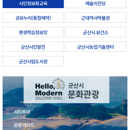
시민정보화교육
예술의전당
공유누리(통합예약)
근대역사박물관
평생학습정보망
군산시 보건소
군산시민발전
군산시농업기술센터
군산시립도서관
시티투어
관광가이드