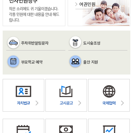
전자민원창구
여권민원
작은 소리에도 귀 기울이겠습니다.
각종 민원에 대한 내용을 안내 해드
립니다.
주차위반알림문자
도시숲조성
부모학교 예약
출산 지원
자치법규
고시공고
국제협력