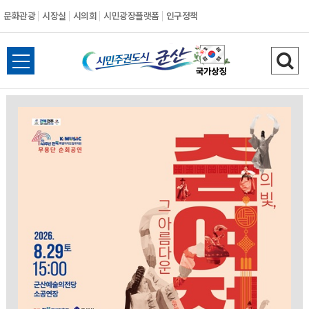
문화관광
시장실
시의회
시민광장플랫폼
인구정책
시
전
검
민
체
색
메
하
주
뉴
기
열
권
기
도
시
군
산