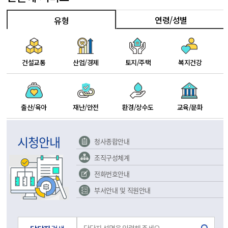
연령/성별
유형
건설교통
산업/경제
토지/주택
복지건강
출산/육아
재난/안전
환경/상수도
교육/문화
시청안내
청사종합안내
조직구성체계
전화번호안내
부서안내 및 직원안내