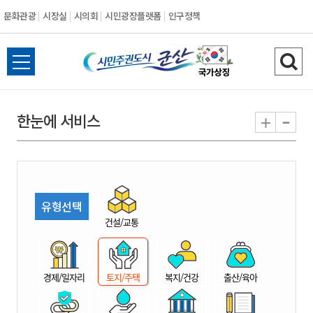
문화관광
시장실
시의회
시민광장플랫폼
인구정책
시
전
검
민
체
색
메
하
-
+
한눈에 서비스
주
뉴
기
열
권
기
도
유형선택
시
건설/교통
군
경제/일자리
토지/주택
복지/건강
출산/육아
산