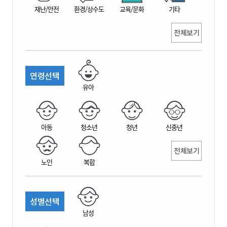
재난/안전
환경/상수도
교육/문화
기타
전체보기
연령선택
유아
아동
청소년
청년
신중년
전체보기
노인
복합
성별선택
남성