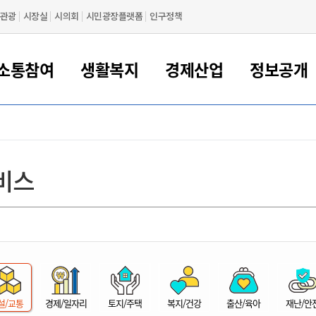
관광
시장실
시의회
시민광장플랫폼
인구정책
소통참여
생활복지
경제산업
정보공개
새만금 해양거점도시 군산
정보공개 목록/청구
시민참여서비스
여권 민원
기업지원
교육
군산시 소개
군산시 관할권 주요논리
각종 신고/민원
사전정보공표
일자리/창업
차량 민원
상하수도
시청안내
새만금 관할구역 결
주민등록/인감/가
교통안내
기업목록
인사운영
SNS소식
여권발급안내
시민광장플랫폼
교육지원
투자기업 인센티브
정보공개 목록/청구
군산 현황
차량등록사업소 안내
하수도 계획
군산시 명장
사전정보공표
청사종합안내
주민등록/인감/가
시내버스
일반기업 목록
2022년도 통계
조직도
비스
여권 서식
시장에게 바란다
평생교육
기업지원정책
군산의 역사
차량 신규/이전 등록
상수도시설
구인구직
수시공표
전화번호안내
각종서식
택시
사회적경제기업
2023년도 통계
업무
나의민원
학자금대출이자지원
경제 공지/서식
수상현황
저당권 설정/말소 등록
수질검사
청년뜰(청년센터/창업센터)
부서별 팩스번호
시외버스/고속버스
공장 검색
2024년도 통계
부서소
나도한마디
우리아이 꿈탐험 지원사업
기업애로해소SOS
자연지리특성
등록원부 열람/발급
상수도/하수도 요금
시청 오시는 길
철도/항공
2025년도 통계
부서별 
군산시사회적경제지원센터
칭찬합시다
시민정보화교육
강소연구개발특구
행정구역/행정지도
자동차 등록 서식
요금조회납부시스템
여객선
설문조사
부모학교예약시스템
자매결연/국제협력 도시
자동차 과태료 조회 및 납부
공공하수처리시설
교통 관련사이트
일자리 지원사업
자원봉사참여
군산어린이시청
군산의 상징
자동차 정기(종합)검사 기
주정차단속 문자알
일자리지원센터
설/교통
경제/일자리
토지/주택
복지/건강
출산/육아
재난/안
간조회 및 검사예약
스
전자민원창
적극행정
디지털배움터