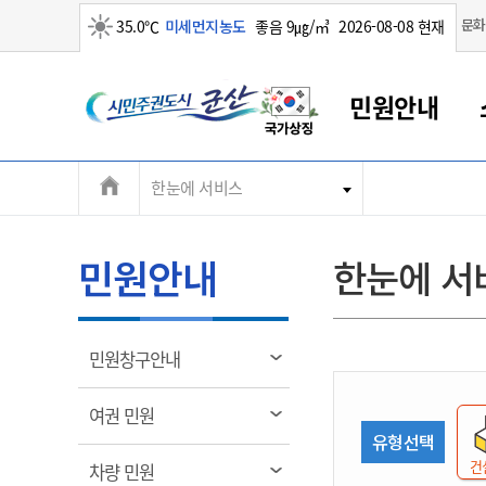
맑음
문화
35.0℃
미세먼지농도
좋음 9㎍/㎥
2026-08-08 현재
시
민원안내
민
전
한눈에 서비스
군산새만금
민원안내
소통참여
생활복지
경제산업
정보공개
군산소개
전북소개
주
군산에서 시작되는 새만금
전북특별자치도 소개
군산사랑상품권
민원창구안내
정보공개제도
복지/보건
시정알림
군산시 비전
체
권
민원이용안내
시정소식
인구정책
상품권 안내
제도안내
전북특별자치도란?
메
민원안내
한눈에 서
민원수수료
시험/채용
통합돌봄
상품권 공지사항
비공개대상정보
전북특별자치도 용어 Q&A
뉴
도
종합민원창구
보도자료
주민복지
상품권 Q&A
불복구제절차
자료실
시
아름다운 배려창구
행사안내
아동/청소년
상품권 이용규약
수수료
열
민원창구안내
홍보영상 게시판
토지정보민원창구
행사일정표
여성/가족
판매대행점 조회
정보공개서식
림
군
대표전화
대표전화
대표전화
대표전화
대표전화
대표전화
대표전화
대표전화
063-454-4000
063-454-4000
063-454-4000
063-454-4000
063-454-4000
063-454-4000
063-454-4000
063-454-4000
열
여권 민원
무인민원발급기
교육안내
노인복지
지류상품권 재고조회
림
유형선택
산
보건소식
장애인복지
부서 및 담당자 연락처
부서 및 담당자 연락처
부서 및 담당자 연락처
부서 및 담당자 연락처
부서 및 담당자 연락처
부서 및 담당자 연락처
부서 및 담당자 연락처
부서 및 담당자 연락처
건
열
차량 민원
고시공고
사회서비스(바우처)