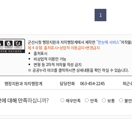
기부자 예우제
기부자 명예의 전당
1
기금사업
군산시 답례품
고향사랑기부제 소식
군산시청 행정지원과 자치행정계에서 제작한
"한눈에 서비스"
저작물
제 4 유형: 출처표시+상업적 이용금지+변경금지
출처표시
비상업적 이용만 가능
변형 등 2차적 저작물 작성 금지
※ 공공누리 마크를 클릭하시면 상세내용을 확인 하실 수 있습니다.
행정지원과 자치행정계
담당전화
063-454-2245
최근
에 대해 만족
하십니까?
매우만족
만족
보통
불만