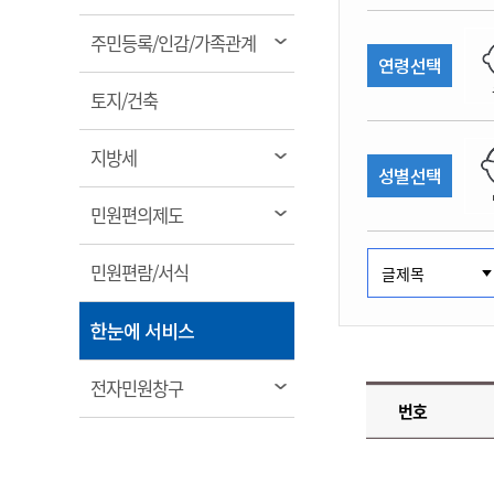
림
계약정보공개
전화번호안내
전화번호안내
전화번호안내
전화번호안내
전화번호안내
전화번호안내
전화번호안내
전화번호안내
군산시보
장사정보
열
주민등록/인감/가족관계
입찰/계약정보
연령선택
읍면동소식
주민복지 안내서
주요시책
림
수산업
찾아오시는길
찾아오시는길
찾아오시는길
찾아오시는길
찾아오시는길
찾아오시는길
찾아오시는길
찾아오시는길
용역과제
열
민원편의제도
토지/건축
웹진 열린군산
시정계획
어업현황
림
타기관소식
민원 1회방문 처리제
주요업무
수산물 안전정보
열
지방세
성별선택
어디서나 민원처리제
시정백서
림
군산수산물 소비촉진행사
상품권 구매 사용 및 관리
사전심사 청구제도
열
민원편의제도
군산 특화 수산물
림
민원인 후견인제
열
민원편람/서식
복합민원 상담예약제
림
폐업신고 원스톱서비스
열
한눈에 서비스
납세자 보호관제도
림
『안심상속』 원스톱 서비
열
전자민원창구
스
번호
림