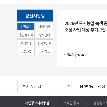
군산시알림
2026년 도시농업 녹색 
시정소식
시험/채용
조성 사업 대상 추가모집
(municipal
읍면동소식
행사안내
news)
교육안내
행사일정표
보도자료
고시공고
시정소식 | 26.08.07
부서 누리집
읍/면/동 누리집
개인정보처리방침
저작권 정책
영상정보