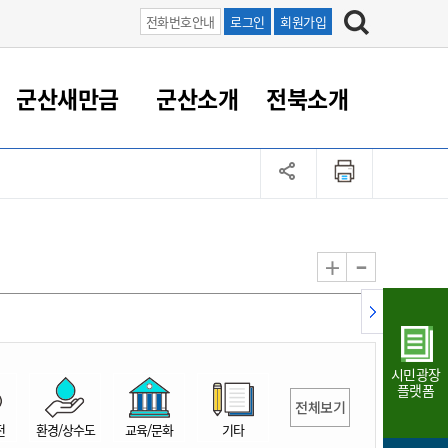
전화번호안내
로그인
회원가입
군산새만금
군산소개
전북소개
정 대응
족관계
부서/업무
RE100의 중심 새만금
도시/공원/주택
산업인프라
정책실명제
토지/건축
읍면동 안내
군산새만금 홍보 영상
조직운영6대지표
농업/축산업
도시재생
지방세
족관계
도시계획/지구단위계획
군산국가산업단지
정책실명제 안내
지방세
도시재생사업
민선8기 농업비전/발전방
공무원 정원
향
-
+
공원녹지
군산2국가산업단지
국민신청실명제안내
지방세환급금신청
도시재생(현장)지원센터
과장급이상 상위직 비율
농산물 유통
식
주택
새만금산업단지
정책실명제 중점관리 대상
지방세 상담챗봇
도시재생시설 현황
공무원 1인당 주민수
가축방역
자료실
자유무역지역
도시재생 공지/행사
현장공무원 비율
동물복지
지방산업단지
재정규모대비 인건비운영
시민광장
농공단지
실국본부수
플랫폼
전체보기
림 서비
산업단지 지도
내고장 알리미
전
환경/상수도
교육/문화
기타
구
항만/여객/공항/철도/컨벤