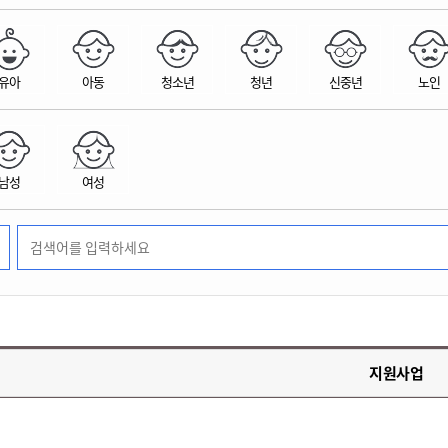
위원회 현황
공공데이터 개방
업무추진비공
군산시 무상교통
공부의 명수
정부24
위원회 명단공개
공공데이터 개방
예산/재정
법률정보
국민신문고
건설
부동산
에너지
유아
아동
청소년
청년
신중년
노인
환경
청소
위생
위원회 회의록 공개
공공데이터 수요조사
민원편람/서식
한눈에 서비스
전자가족관계등록
예산안내
조례규칙 입법예고
경제동향
도로/가로등
부동산 정보
태양광
환경선언문
청소정보
공중위생
재정공시
조례규칙 입법예고(구)
물가정보
자전거
주소/건축/지적/지리정보
가스/석유
인터넷등기소
환경기본정보
대형폐기물 배출신고
위생용품 제조업
결산보고서
법률정보 관련사이트
사회조사
조상땅찾기
국세청홈택스
남성
여성
화학물질 관리지도
공모사업
생활쓰레기 처리요령
식품위생
중기지방재정계획
사업체조
위택스
미세먼지 대응
음식물쓰레기 처리요령
문화 콘텐츠업
투자심사
통계연보
부동산통합민원
환경영향평가
폐기물 처리시설 현황
예산낭비신고
청년통계
체육
공공데이터포털
석면해체 건축물정보
보조금 부정수급 신고
주민등록
새올전자민원창구
체육시설 안내
환경오염업소 공개
공유재산
체류외국
군산시체육회
환경 관련사이트
재정용어사전
생활체육 공지
지원사업
군산시 고향사랑기부제
고향사랑기부제 소개
군산상품