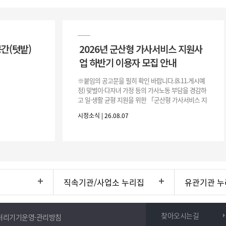
공간(텃밭)
2026년 군산형 가사서비스 지원사
업 하반기 이용자 모집 안내
※붙임의 공고문을 필히 확인 바랍니다.(8.11.게시예
정) 맞벌이·다자녀 가정 등의 가사노동 부담을 경감하
고 일·생활 균형 지원을 위한 「군산형 가사서비스 지
원사업」하반기 이용자를 다음과 같이 추가 모집하오
시정소식 | 26.08.07
니 많은 참여 바랍니다. 1
직속기관/사업소 누리집
유관기관 누
찾아오시는길
처리기기운영·관리방침