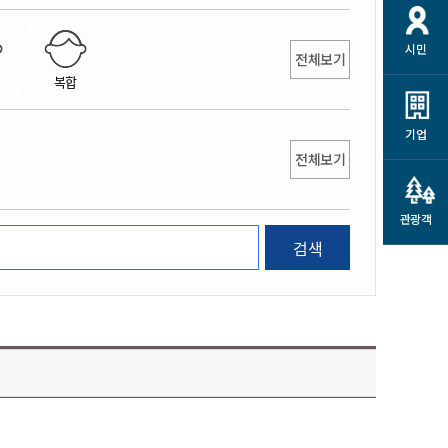
개
재정정보 공개
공공저작물
션
시민
통계정보
행정규제개혁
전체보기
소상공인 지원
복합
민방위/재난안전
시스템
행정규제개혁안내
고유가 피해지원금
민방위
규제신문고
군산사랑배달 배달의명수
기업
재난안전
전체보기
규제입증요청
카드수수료 지원
풍수해보험
사
규제정보포털
소상공인지원
재해예방
관광객
관련기관 안내
검색
군산시착한가격업소
시민대상보험
통계
영조물 배상보험
인 현황
군산시민 안전보험
군산시민 자전거보험
군산 상품
농업인안전보험 농가부담
 가이드북
금 지원사업