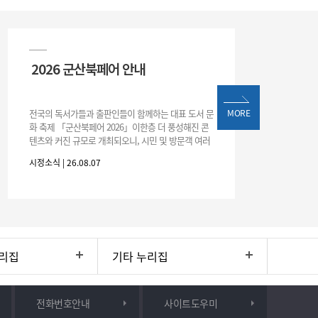
2026 군산북페어 안내
전국의 독서가들과 출판인들이 함께하는 대표 도서 문
MORE
화 축제 「군산북페어 2026」이한층 더 풍성해진 콘
텐츠와 커진 규모로 개최되오니, 시민 및 방문객 여러
분의 많은 관심과 참여 바랍니다.□ 행사 개요행사 기
시정소식 | 26.08.07
간: 2026. 8. 28.
리집
기타 누리집
전화번호안내
사이트도우미