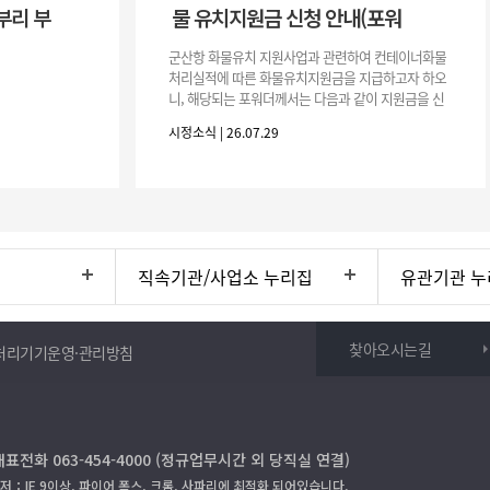
부리 부
물 유치지원금 신청 안내(포워
군산항 화물유치 지원사업과 관련하여 컨테이너화물
처리실적에 따른 화물유치지원금을 지급하고자 하오
니, 해당되는 포워더께서는 다음과 같이 지원금을 신
청하시기 바랍니다. 1. 해당기간 : ‘25. 11. 1. ~ '26. 4.
시정소식 | 26.07.29
30.(6개
직속기관/사업소 누리집
유관기관 누
찾아오시는길
처리기기운영·관리방침
대표전화 063-454-4000 (정규업무시간 외 당직실 연결)
저：IE 9이상, 파이어 폭스, 크롬, 사파리에 최적화 되어있습니다.