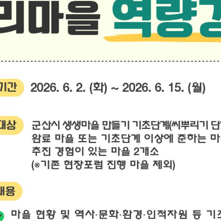
기부자 예우제
기부자 명예의 전당
기금사업
군산시 답례품
고향사랑기부제 소식