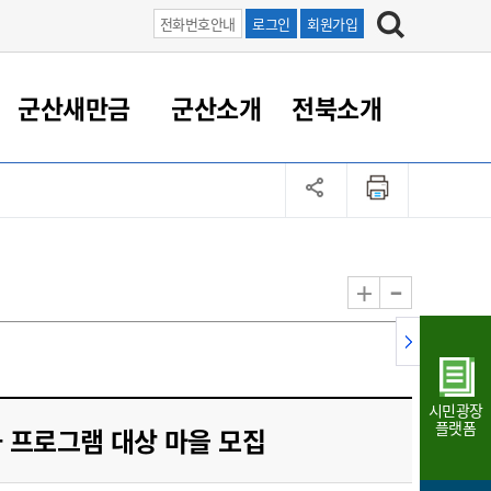
전화번호안내
로그인
회원가입
군산새만금
군산소개
전북소개
정 대응
족관계
부서/업무
RE100의 중심 새만금
도시/공원/주택
산업인프라
정책실명제
토지/건축
읍면동 안내
군산새만금 홍보 영상
조직운영6대지표
농업/축산업
도시재생
지방세
족관계
도시계획/지구단위계획
군산국가산업단지
정책실명제 안내
지방세
도시재생사업
민선8기 농업비전/발전방
공무원 정원
향
-
+
공원녹지
군산2국가산업단지
국민신청실명제안내
지방세환급금신청
도시재생(현장)지원센터
과장급이상 상위직 비율
농산물 유통
식
주택
새만금산업단지
정책실명제 중점관리 대상
지방세 상담챗봇
도시재생시설 현황
공무원 1인당 주민수
가축방역
자료실
자유무역지역
도시재생 공지/행사
현장공무원 비율
동물복지
지방산업단지
재정규모대비 인건비운영
시민광장
농공단지
실국본부수
플랫폼
 프로그램 대상 마을 모집
림 서비
산업단지 지도
내고장 알리미
구
항만/여객/공항/철도/컨벤