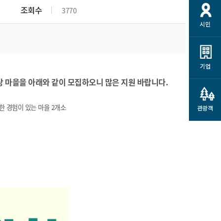
개
재정정보 공개
공공저작물
션
조회수
3770
시민
통계정보
행정규제개혁
소상공인 지원
민방위/재난안전
시스템
행정규제개혁안내
고유가 피해지원금
민방위
규제신문고
군산사랑배달 배달의명수
기업
재난안전
규제입증요청
마을을 아래와 같이 모집하오니 많은 지원 바랍니다.
카드수수료 지원
풍수해보험
사
규제정보포털
소상공인지원
재해예방
한 경험이 있는 마을 2개소
관광객
관련기관 안내
군산시착한가격업소
시민대상보험
통계
영조물 배상보험
인 현황
군산시민 안전보험
군산시민 자전거보험
군산 상품
농업인안전보험 농가부담
 가이드북
금 지원사업