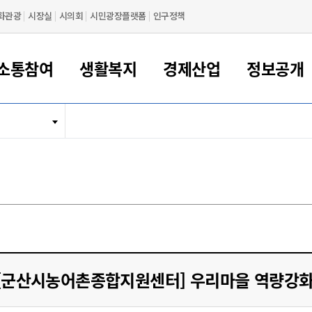
화관광
시장실
시의회
시민광장플랫폼
인구정책
소통참여
생활복지
경제산업
정보공개
새만금 해양거점도시 군산
정보공개 목록/청구
시민참여서비스
여권 민원
기업지원
교육
군산시 소개
군산시 관할권 주요논리
각종 신고/민원
사전정보공표
일자리/창업
차량 민원
상하수도
시청안내
새만금 관할구역 결
주민등록/인감/가
교통안내
기업목록
인사운영
SNS소식
여권발급안내
시민광장플랫폼
교육지원
투자기업 인센티브
정보공개 목록/청구
군산 현황
차량등록사업소 안내
하수도 계획
군산시 명장
사전정보공표
청사종합안내
주민등록/인감/가
시내버스
일반기업 목록
2022년도 통계
조직도
여권 서식
시장에게 바란다
평생교육
기업지원정책
군산의 역사
차량 신규/이전 등록
상수도시설
구인구직
수시공표
전화번호안내
각종서식
택시
사회적경제기업
2023년도 통계
업무
나의민원
학자금대출이자지원
경제 공지/서식
수상현황
저당권 설정/말소 등록
수질검사
청년뜰(청년센터/창업센터)
부서별 팩스번호
시외버스/고속버스
공장 검색
2024년도 통계
부서소
나도한마디
우리아이 꿈탐험 지원사업
기업애로해소SOS
자연지리특성
등록원부 열람/발급
상수도/하수도 요금
시청 오시는 길
철도/항공
2025년도 통계
부서별 
군산시사회적경제지원센터
칭찬합시다
시민정보화교육
강소연구개발특구
행정구역/행정지도
자동차 등록 서식
요금조회납부시스템
여객선
설문조사
부모학교예약시스템
자매결연/국제협력 도시
자동차 과태료 조회 및 납부
공공하수처리시설
교통 관련사이트
일자리 지원사업
[군산시농어촌종합지원센터] 우리마을 역량강화
자원봉사참여
군산어린이시청
군산의 상징
자동차 정기(종합)검사 기
주정차단속 문자알
일자리지원센터
간조회 및 검사예약
스
전자민원창
적극행정
디지털배움터