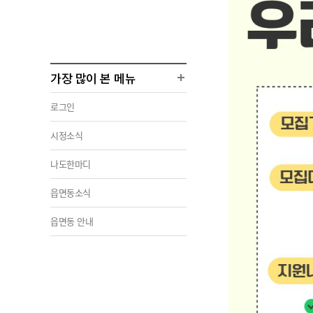
가장 많이 본 메뉴
로그인
시정소식
나도한마디
읍면동소식
읍면동 안내