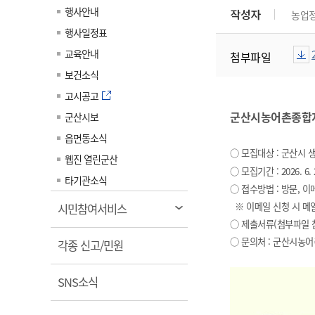
계약정보공개
행사안내
작성자
농업
전화번호안내
전화번호안내
전화번호안내
전화번호안내
전화번호안내
전화번호안내
전화번호안내
전화번호안내
군산시보
장사정보
행사일정표
입찰/계약정보
읍면동소식
주민복지 안내서
주요시책
수산업
찾아오시는길
찾아오시는길
찾아오시는길
찾아오시는길
찾아오시는길
찾아오시는길
찾아오시는길
찾아오시는길
교육안내
첨부파일
용역과제
민원편의제도
웹진 열린군산
시정계획
어업현황
보건소식
타기관소식
민원 1회방문 처리제
주요업무
수산물 안전정보
고시공고
어디서나 민원처리제
시정백서
군산시농어촌종합지
군산시보
군산수산물 소비촉진행사
상품권 구매 사용 및 관리
사전심사 청구제도
읍면동소식
군산 특화 수산물
○ 모집대상 : 군산시 
민원인 후견인제
웹진 열린군산
○ 모집기간 : 2026. 6. 2.
복합민원 상담예약제
타기관소식
○ 접수방법 : 방문, 
폐업신고 원스톱서비스
열
※ 이메일 신청 시 메일
시민참여서비스
납세자 보호관제도
림
○ 제출서류(첨부파일 참
○ 문의처 : 군산시농어촌
열
『안심상속』 원스톱 서비
각종 신고/민원
스
림
열
SNS소식
림