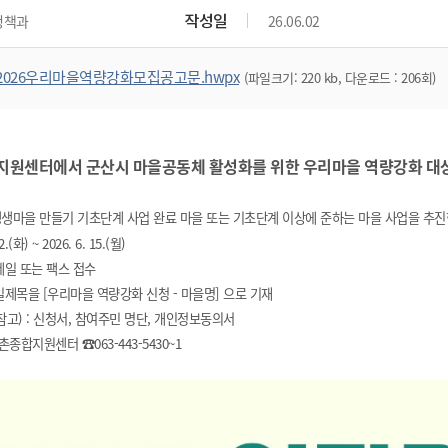
위원회 현황
공공데이터 개방
업무추진비공
군산시 무상교통
작성일
정책과
26.06.02
공부의 명수
정부24
위원회 명단공개
공공데이터 개방
예산/재정
법률정보
국민신문고
건설
부동산
에너지
2026우리마을역량강화모집공고문.hwpx
(파일크기: 220 kb, 다운로드 : 206회)
환경
청소
위생
위원회 회의록 공개
공공데이터 수요조사
민원편람/서식
한눈에 서비스
전자가족관계등록
예산안내
조례규칙 입법예고
경제동향
도로/가로등
부동산 정보
태양광
환경선언문
청소정보
공중위생
재정공시
조례규칙 입법예고(구)
물가정보
자전거
주소/건축/지적/지리정보
가스/석유
인터넷등기소
환경기본정보
대형폐기물 배출신고
위생용품 제조업
결산보고서
법률정보 관련사이트
사회조사
원센터에서 군산시 마을공동체 활성화를 위한 우리마을 역량강화 대상 
조상땅찾기
국세청홈택스
화학물질 관리지도
공모사업
생활쓰레기 처리요령
식품위생
중기지방재정계획
사업체조
위택스
미세먼지 대응
음식물쓰레기 처리요령
문화 콘텐츠업
생생마을 만들기 기초단계 사업 완료 마을 또는 기초단계 이상에 준하는 마을 사업을 추진
투자심사
통계연보
부동산통합민원
(화) ~ 2026. 6. 15.(월)
환경영향평가
폐기물 처리시설 현황
예산낭비신고
청년통계
체육
공공데이터포털
이메일 또는 팩스 접수
석면해체 건축물정보
보조금 부정수급 신고
주민등록
제목을 [우리마을 역량강화 신청 - 마을명] 으로 기재
새올전자민원창구
체육시설 안내
환경오염업소 공개
공유재산
체류외국
고) : 신청서, 참여주민 명단, 개인정보동의서
군산시체육회
환경 관련사이트
종합지원센터 ☎063-443-5430~1
재정용어사전
생활체육 공지
군산시 고향사랑기부제
고향사랑기부제 소개
군산상품