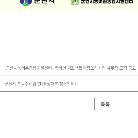
[군산시농어촌종합지원센터] 옥서면 기초생활거점조성사업 사무장 모집 공고
군산시 분뇨수집업 현황(정화조 청소업체)
목록