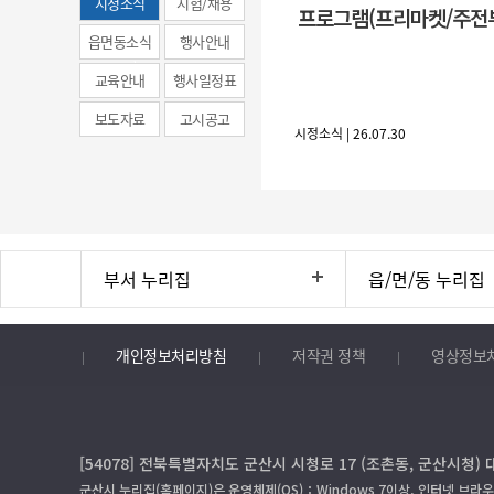
시정소식
시험/채용
프로그램(프리마켓/주전
(municipal
읍면동소식
행사안내
news)
교육안내
행사일정표
보도자료
고시공고
시정소식 | 26.07.30
부서 누리집
읍/면/동 누리집
개인정보처리방침
저작권 정책
영상정보
[54078] 전북특별자치도 군산시 시청로 17 (조촌동, 군산시청) 
군산시 누리집(홈페이지)은 운영체제(OS)：Windows 7이상, 인터넷 브라우